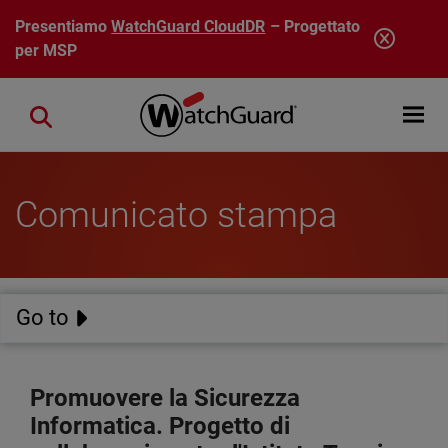
Salta al contenuto principale
Presentiamo
WatchGuard CloudDR
– Progettato
per MSP
Open mobi
Close search
Comunicato stampa
Go to
Promuovere la Sicurezza
Informatica. Progetto di