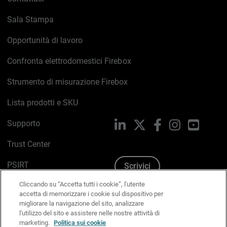
Sala Stampa
Opportunità di lavoro
Confronta elettrodomestici Firebox
Strumento di misurazione Firebox
Lista prodotti e SKU
Supporto
LinkedIn
X
Facebook
Instagram
YouTub
Trust Center
PSIRT
Scrivici
Cliccando su “Accetta tutti i cookie”, l'utente
Politica sui cookie
accetta di memorizzare i cookie sul dispositivo per
migliorare la navigazione del sito, analizzare
Informativa sulla privacy
l'utilizzo del sito e assistere nelle nostre attività di
marketing.
Politica sui cookie