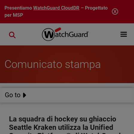
Salta al contenuto principale
Presentiamo
WatchGuard CloudDR
– Progettato
per MSP
Open mobi
Close search
Comunicato stampa
Go to
La squadra di hockey su ghiaccio
Seattle Kraken utilizza la Unified