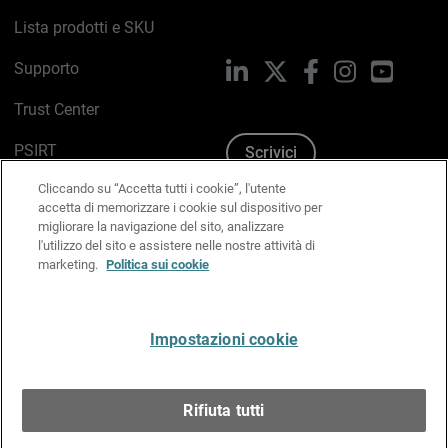
Lista prodotti e SKU
Supporto
LinkedIn
X
Facebook
Instagram
YouTub
Trust Center
PSIRT
Scrivici
Cliccando su “Accetta tutti i cookie”, l'utente
Politica sui cookie
accetta di memorizzare i cookie sul dispositivo per
migliorare la navigazione del sito, analizzare
Informativa sulla privacy
l'utilizzo del sito e assistere nelle nostre attività di
marketing.
Politica sui cookie
Kit Media & Brand
Gestisci le preferenze e-mail
Impostazioni cookie
Italiano
Rifiuta tutti
Copyright © 1996-2026 WatchGuard Technologies, Inc.