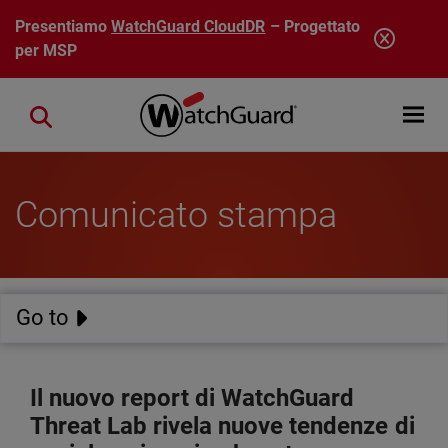
Salta al contenuto principale
Presentiamo
WatchGuard CloudDR
– Progettato
per MSP
Open mobi
Close search
Comunicato stampa
Go to
Il nuovo report di WatchGuard
Threat Lab rivela nuove tendenze di