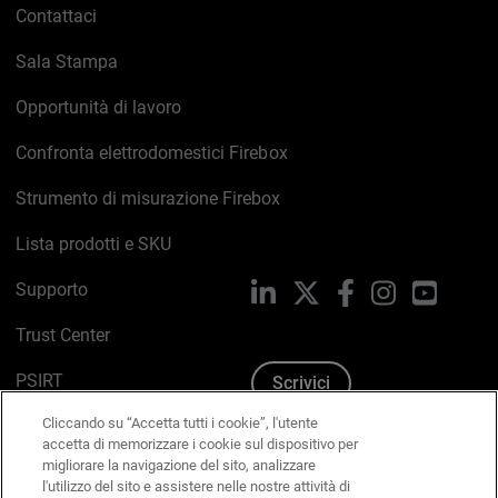
Contattaci
Sala Stampa
Opportunità di lavoro
Confronta elettrodomestici Firebox
Strumento di misurazione Firebox
Lista prodotti e SKU
Supporto
LinkedIn
X
Facebook
Instagram
YouTub
Trust Center
PSIRT
Scrivici
Cliccando su “Accetta tutti i cookie”, l'utente
Politica sui cookie
accetta di memorizzare i cookie sul dispositivo per
migliorare la navigazione del sito, analizzare
Informativa sulla privacy
l'utilizzo del sito e assistere nelle nostre attività di