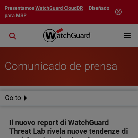
Pasar al contenido principal
Presentamos
WatchGuard CloudDR
– Diseñado
para MSP
Open mobi
Close search
Comunicado de prensa
Go to
Il nuovo report di WatchGuard
Threat Lab rivela nuove tendenze di