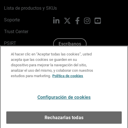
Lista de productos y SKUs
Soporte
LinkedIn
X
Facebook
Instagram
YouTube
Trust Center
PSIRT
Escríbanos
Al hacer clic en “Aceptar todas las cookies”, usted
Política de cookies
acepta que las cookies se guarden en su
dispositivo para mejorar la navegación del sitio,
Política de privacidad
analizar el uso del mismo, y colaborar con nuestros
estudios para marketing.
Política de cookies
Kit de medios y marca
Preferencias de correo
Configuración de cookies
Español
Rechazarlas todas
Copyright © 1996-2026 WatchGuard Technologies, Inc.