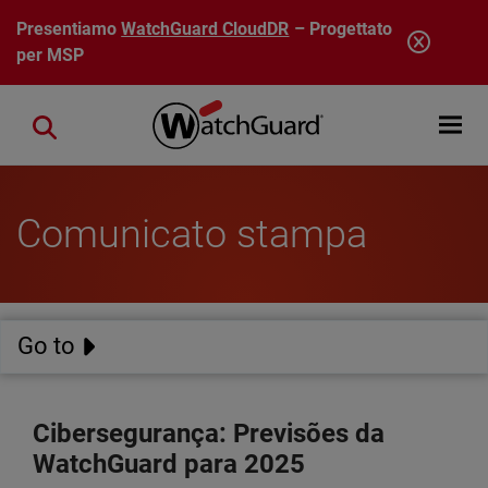
Salta al contenuto principale
Presentiamo
WatchGuard CloudDR
– Progettato
per MSP
Open mobi
Close search
Comunicato stampa
Go to
Cibersegurança: Previsões da
WatchGuard para 2025