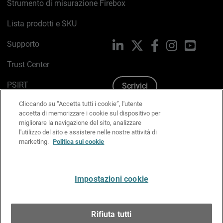
Strumento di misurazione Firebox
Lista prodotti e SKU
Supporto
LinkedIn
X
Facebook
Instagram
YouTub
Trust Center
PSIRT
Scrivici
Cliccando su “Accetta tutti i cookie”, l'utente
Politica sui cookie
accetta di memorizzare i cookie sul dispositivo per
migliorare la navigazione del sito, analizzare
Informativa sulla privacy
l'utilizzo del sito e assistere nelle nostre attività di
marketing.
Politica sui cookie
Kit Media & Brand
Gestisci le preferenze e-mail
Impostazioni cookie
Italiano
Rifiuta tutti