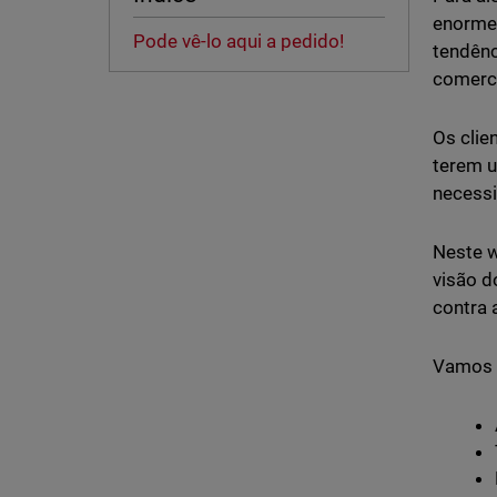
enorme 
Pode vê-lo aqui a pedido!
tendênc
comerci
Os clie
terem u
necessi
Neste w
visão d
contra 
Vamos f