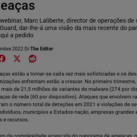
eaças
webinar, Marc Laliberte, director de operações de
Guard, dar-lhe-á uma visão da mais recente do p
aqui a pedido
embre 2022
Di
The Editor
e on LinkedIn
Share on Facebook
Share on X
Share on Reddit
ças estão a tornar-se cada vez mais sofisticadas e os des
nizações enfrentam estão a crescer. No primeiro trimestr
e mais de 21,5 milhões de variantes de malware (274 por di
ças de rede (60 por dispositivo). Ataques que envolvem 
ram o número total de deteções em 2021 e violações de s
indivíduos, municípios e Estados-nação, empresas grandes 
s e recursos.
lém da complexidade acrescida do panorama de ameaças,