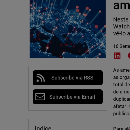
am
Neste 
Watch
vê-lo 
16 Sett
Shar
As amea
as orga
Subscribe via RSS
total d
de amea
Subscribe via Email
duplica
afetar 
público
Indice
Para a