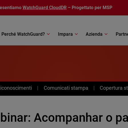
resentiamo
WatchGuard CloudDR
– Progettato per MSP
Perché WatchGuard?
Impara
Azienda
Partn
Riconoscimenti
Comunicati stampa
Copertura 
binar: Acompanhar o p