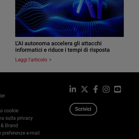
L'AI autonoma accelera gli attacchi
informatici e riduce i tempi di risposta
Leggi l'articolo
LinkedIn
X
Facebook
Instagram
YouTub
ter
Scrivici
ui cookie
va sulla privacy
 & Brand
e preferenze e-mail