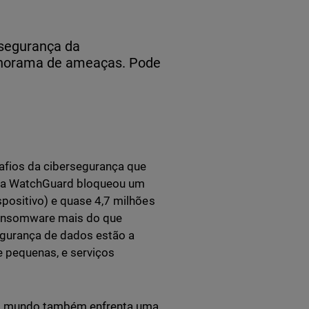
 segurança da
anorama de ameaças. Pode
afios da cibersegurança que
e, a WatchGuard bloqueou um
spositivo) e quase 4,7 milhões
ransomware mais do que
egurança de dados estão a
e pequenas, e serviços
 o mundo também enfrenta uma