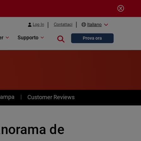
Log In
Contattaci
Italiano
er
Supporto
Close search
Prova ora
stampa
Customer Reviews
anorama de