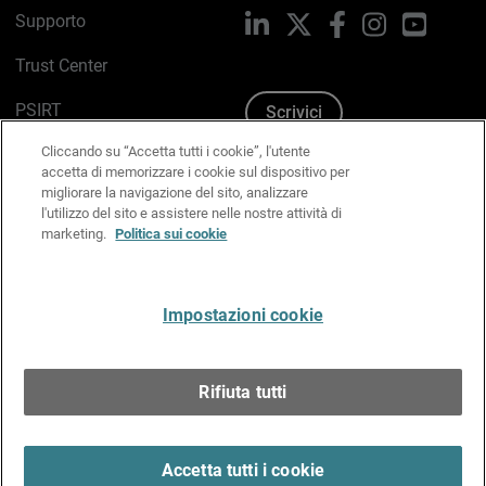
Supporto
LinkedIn
X
Facebook
Instagram
YouTub
Trust Center
PSIRT
Scrivici
Cliccando su “Accetta tutti i cookie”, l'utente
Politica sui cookie
accetta di memorizzare i cookie sul dispositivo per
migliorare la navigazione del sito, analizzare
Informativa sulla privacy
l'utilizzo del sito e assistere nelle nostre attività di
marketing.
Politica sui cookie
Kit Media & Brand
Gestisci le preferenze e-mail
Impostazioni cookie
Italiano
Rifiuta tutti
Copyright © 1996-2026 WatchGuard Technologies, Inc.
tutti i diritti riservati.
Terms of Use >
Accetta tutti i cookie