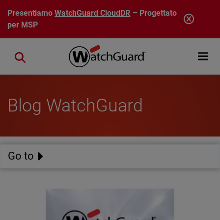
Salta al contenuto principale
Presentiamo
WatchGuard CloudDR
– Progettato
per MSP
Open mobi
Close search
Blog WatchGuard
Go to