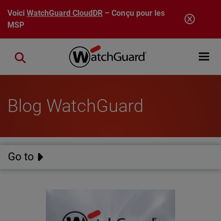
Aller au contenu principal
Voici
WatchGuard CloudDR
– Conçu pour les
MSP
Open mobi
Close search
Blog WatchGuard
Go to