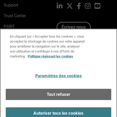
Support
LinkedIn
X
Facebook
Instagram
YouTube
Trust Center
PSIRT
Écrivez-nous
En cliquant sur « Accepter tous les cookies », vous
Avis sur les cookies
acceptez le stockage de cookies sur votre appareil
pour améliorer la navigation sur le site, analyser
Politique de confidentialité
son utilisation et contribuer à nos efforts de
marketing.
Politique régissant les cookies
Charte Graphique
Préférences email
Paramètres des cookies
Français
Tout refuser
Copyright © 1996-2026 WatchGuard Technologies, Inc.
Tous droits réservés.
Terms of Use >
Autoriser tous les cookies