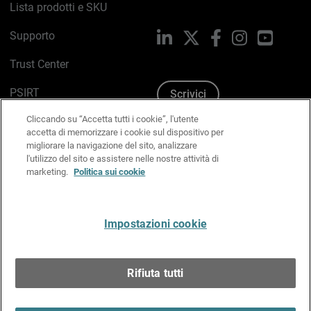
Lista prodotti e SKU
Supporto
LinkedIn
X
Facebook
Instagram
YouTub
Trust Center
PSIRT
Scrivici
Cliccando su “Accetta tutti i cookie”, l'utente
Politica sui cookie
accetta di memorizzare i cookie sul dispositivo per
migliorare la navigazione del sito, analizzare
Informativa sulla privacy
l'utilizzo del sito e assistere nelle nostre attività di
marketing.
Politica sui cookie
Kit Media & Brand
Gestisci le preferenze e-mail
Impostazioni cookie
Italiano
Rifiuta tutti
Copyright © 1996-2026 WatchGuard Technologies, Inc.