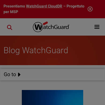
Salta al contenuto principale
Presentiamo
WatchGuard CloudDR
– Progettato
per MSP
Open mobi
Close search
Blog WatchGuard
Go to