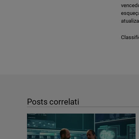
vencedo
esqueç
atualiz
Classifi
Posts correlati