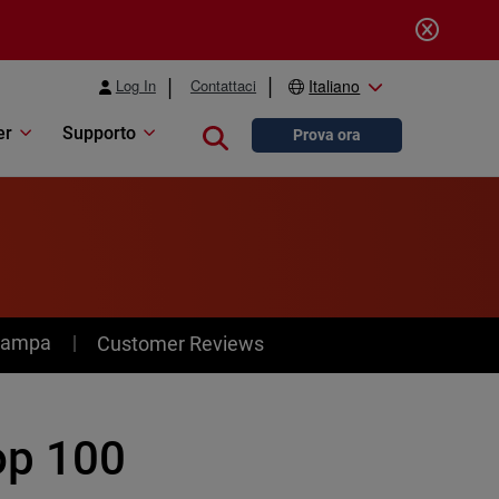
Log In
Contattaci
Italiano
er
Supporto
Close search
Prova ora
stampa
Customer Reviews
op 100