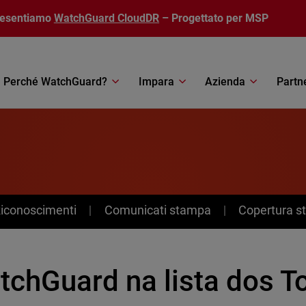
resentiamo
WatchGuard CloudDR
– Progettato per MSP
Perché WatchGuard?
Impara
Azienda
Partn
Riconoscimenti
Comunicati stampa
Copertura 
tchGuard na lista dos T