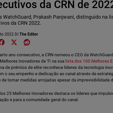
ecutivos da CRN de 202
 WatchGuard, Prakash Panjwani, distinguido na li
ivos da CRN 2022.
to 2022
Di
The Editor
e on LinkedIn
Share on Facebook
Share on X
Share on Reddit
arto ano consecutivo, a CRN nomeou o CEO da WatchGuard
Melhores Inovadores de TI na sua
lista dos 100 Melhores 
a de prémios de elite reconhece líderes da tecnologia ino
m o seu empenho e dedicação ao canal através de estratég
 de tomar medidas arrojadas apesar da imprevisibilidade 
 dos 25 Melhores Inovadores destaca os líderes que impuls
ação e para a comunidade geral do canal.