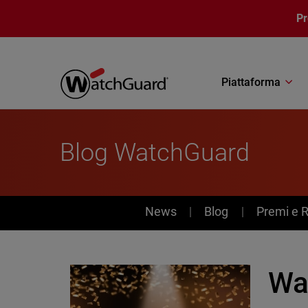
Salta al contenuto principale
P
Piattaforma
Blog WatchGuard
News
News
Blog
Premi e 
Wa