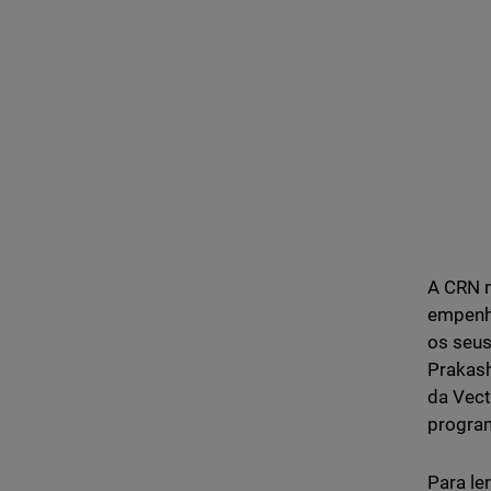
A CRN 
empenha
os seus
Prakash
da Vect
progra
Para le