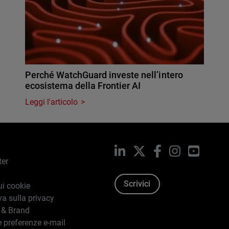
Perché WatchGuard investe nell’intero
ecosistema della Frontier AI
Leggi l'articolo
LinkedIn
X
Facebook
Instagram
YouTub
ter
Scrivici
ui cookie
va sulla privacy
 & Brand
e preferenze e-mail