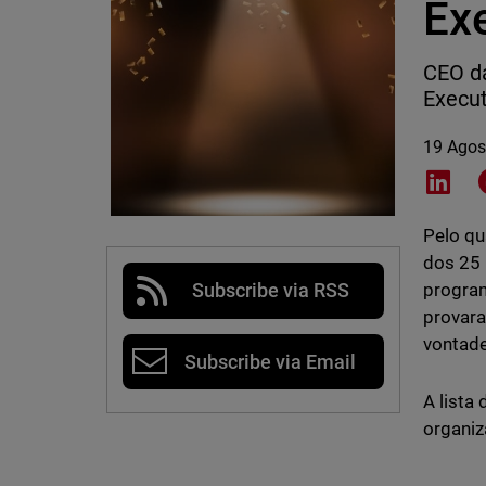
Ex
CEO da
Execut
19 Agos
Shar
Pelo qu
dos 25 
program
Subscribe via RSS
provara
vontade
Subscribe via Email
A lista
organiz