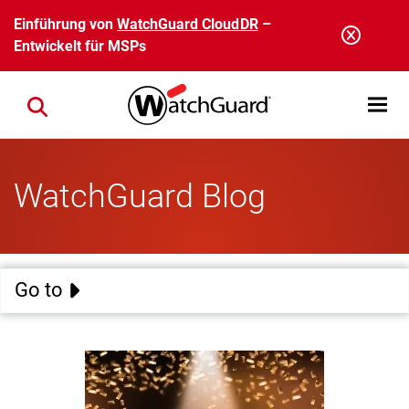
Direkt zum Inhalt
Einführung von
WatchGuard CloudDR
–
Entwickelt für MSPs
Open mobi
Close search
WatchGuard Blog
Go to