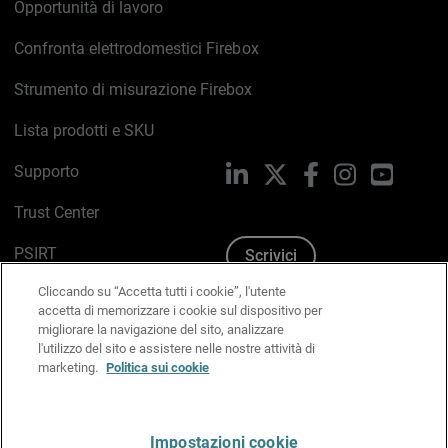
Opportunità di lavoro
Confronta elettrodomestici Firebox
Strumento di misurazione Firebox
Lista prodotti e SKU
Supporto
LinkedIn
X
Facebook
Instagram
YouTub
Trust Center
PSIRT
Scrivici
Cliccando su “Accetta tutti i cookie”, l'utente
Politica sui cookie
accetta di memorizzare i cookie sul dispositivo per
migliorare la navigazione del sito, analizzare
Informativa sulla privacy
l'utilizzo del sito e assistere nelle nostre attività di
marketing.
Politica sui cookie
Kit Media & Brand
Gestisci le preferenze e-mail
Impostazioni cookie