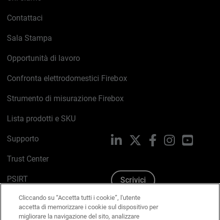
Contattaci
Sala Stampa
Opportunità di lavoro
Confronta elettrodomestici Firebox
Strumento di misurazione Firebox
Lista prodotti e SKU
Supporto
LinkedIn
X
Facebook
Instagram
YouTub
Trust Center
PSIRT
Scrivici
Cliccando su “Accetta tutti i cookie”, l'utente
Politica sui cookie
accetta di memorizzare i cookie sul dispositivo per
migliorare la navigazione del sito, analizzare
Informativa sulla privacy