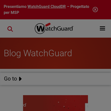
Salta al contenuto principale
Presentiamo
WatchGuard CloudDR
– Progettato
per MSP
Open mobi
Close search
Blog WatchGuard
Go to