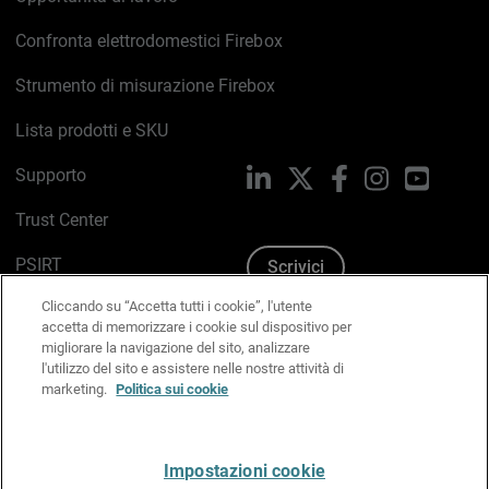
Confronta elettrodomestici Firebox
Strumento di misurazione Firebox
Lista prodotti e SKU
Supporto
LinkedIn
X
Facebook
Instagram
YouTub
Trust Center
PSIRT
Scrivici
Cliccando su “Accetta tutti i cookie”, l'utente
Politica sui cookie
accetta di memorizzare i cookie sul dispositivo per
migliorare la navigazione del sito, analizzare
Informativa sulla privacy
l'utilizzo del sito e assistere nelle nostre attività di
marketing.
Politica sui cookie
Kit Media & Brand
Gestisci le preferenze e-mail
Impostazioni cookie