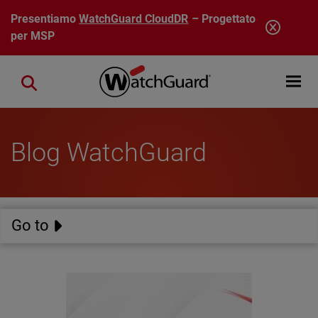
Salta al contenuto principale
Presentiamo
WatchGuard CloudDR
– Progettato
per MSP
Open mobi
Close search
Blog WatchGuard
Go to