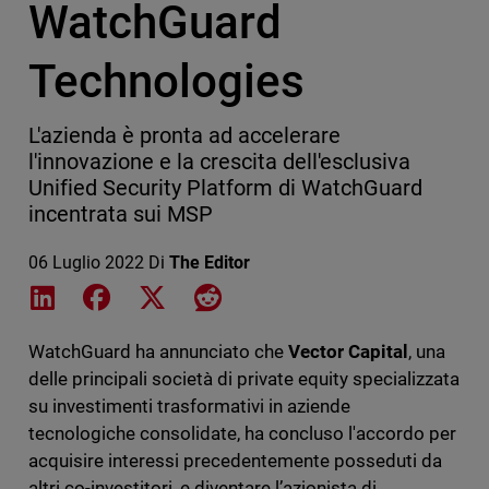
WatchGuard
Technologies
L'azienda è pronta ad accelerare
l'innovazione e la crescita dell'esclusiva
Unified Security Platform di WatchGuard
incentrata sui MSP
06 Luglio 2022
Di
The Editor
Share on LinkedIn
Share on Facebook
Share on X
Share on Reddit
WatchGuard ha annunciato che
Vector Capital
, una
delle principali società di private equity specializzata
su investimenti trasformativi in aziende
tecnologiche consolidate, ha concluso l'accordo per
acquisire interessi precedentemente posseduti da
altri co-investitori, e diventare l’azionista di