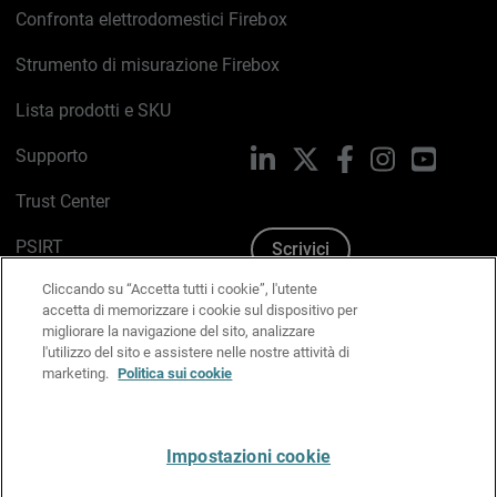
Confronta elettrodomestici Firebox
Strumento di misurazione Firebox
Lista prodotti e SKU
Supporto
LinkedIn
X
Facebook
Instagram
YouTub
Trust Center
PSIRT
Scrivici
Cliccando su “Accetta tutti i cookie”, l'utente
Politica sui cookie
accetta di memorizzare i cookie sul dispositivo per
migliorare la navigazione del sito, analizzare
Informativa sulla privacy
l'utilizzo del sito e assistere nelle nostre attività di
marketing.
Politica sui cookie
Kit Media & Brand
Gestisci le preferenze e-mail
Impostazioni cookie