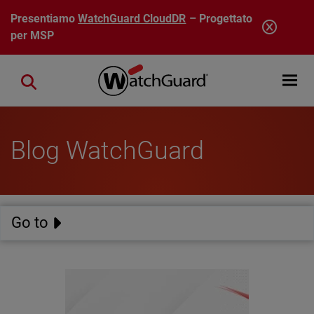
Salta al contenuto principale
Presentiamo
WatchGuard CloudDR
– Progettato
per MSP
Open mobi
Close search
Blog WatchGuard
Go to