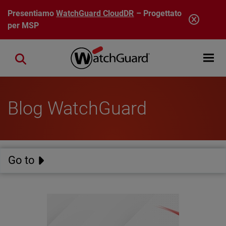
Salta al contenuto principale
Presentiamo
WatchGuard CloudDR
– Progettato
per MSP
Open mobi
Close search
Blog WatchGuard
Go to