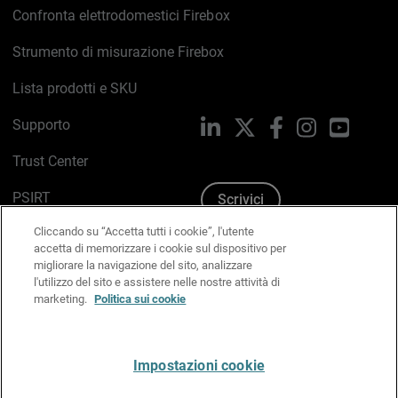
Confronta elettrodomestici Firebox
Strumento di misurazione Firebox
Lista prodotti e SKU
Supporto
LinkedIn
X
Facebook
Instagram
YouTub
Trust Center
PSIRT
Scrivici
Cliccando su “Accetta tutti i cookie”, l'utente
Politica sui cookie
accetta di memorizzare i cookie sul dispositivo per
migliorare la navigazione del sito, analizzare
Informativa sulla privacy
l'utilizzo del sito e assistere nelle nostre attività di
marketing.
Politica sui cookie
Kit Media & Brand
Gestisci le preferenze e-mail
Impostazioni cookie