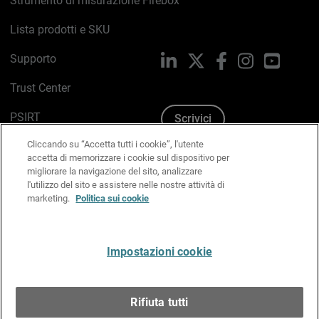
Strumento di misurazione Firebox
Lista prodotti e SKU
Supporto
LinkedIn
X
Facebook
Instagram
YouTub
Trust Center
PSIRT
Scrivici
Cliccando su “Accetta tutti i cookie”, l'utente
Politica sui cookie
accetta di memorizzare i cookie sul dispositivo per
migliorare la navigazione del sito, analizzare
Informativa sulla privacy
l'utilizzo del sito e assistere nelle nostre attività di
marketing.
Politica sui cookie
Kit Media & Brand
Gestisci le preferenze e-mail
Impostazioni cookie
Italiano
Rifiuta tutti