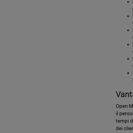
Vant
Open MD
il perso
tempi d
dei clie