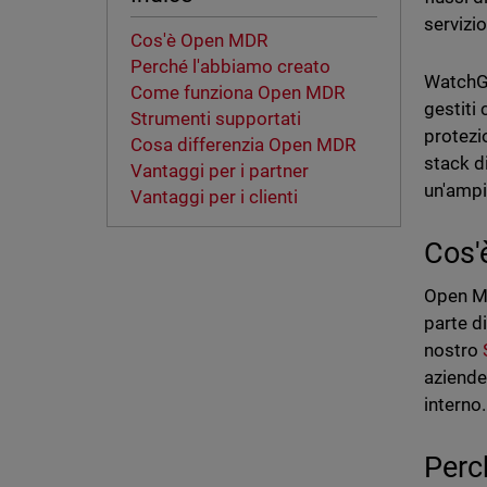
servizi
Cos'è Open MDR
Perché l'abbiamo creato
WatchGu
Come funziona Open MDR
gestiti
Strumenti supportati
protezio
Cosa differenzia Open MDR
stack di
Vantaggi per i partner
un'ampi
Vantaggi per i clienti
Cos'
Open M
parte di
nostro
aziende
interno.
Perc