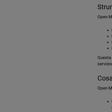
Stru
Open MD
Questa 
servizio
Cosa
Open MD