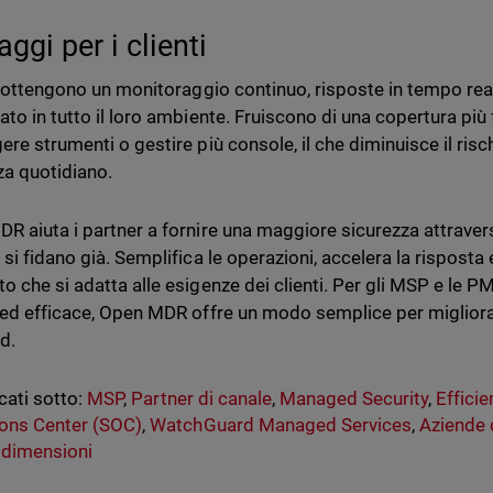
ggi per i clienti
ti ottengono un monitoraggio continuo, risposte in tempo re
ato in tutto il loro ambiente. Fruiscono di una copertura pi
re strumenti o gestire più console, il che diminuisce il rischi
za quotidiano.
R aiuta i partner a fornire una maggiore sicurezza attraverso
si fidano già. Semplifica le operazioni, accelera la risposta 
o che si adatta alle esigenze dei clienti. Per gli MSP e le 
 ed efficace, Open MDR offre un modo semplice per migliorar
d.
cati sotto:
MSP
,
Partner di canale
,
Managed Security
,
Effici
ons Center (SOC)
,
WatchGuard Managed Services
,
Aziende d
 dimensioni