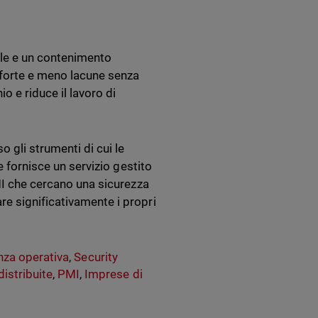
ale e un contenimento
ù forte e meno lacune senza
o e riduce il lavoro di
 gli strumenti di cui le
e fornisce un servizio gestito
PMI che cercano una sicurezza
e significativamente i propri
enza operativa
,
Security
istribuite
,
PMI
,
Imprese di