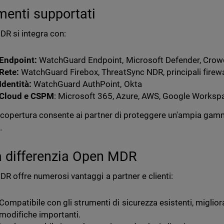
menti supportati
R si integra con:
Endpoint:
WatchGuard Endpoint, Microsoft Defender, Crow
Rete:
WatchGuard Firebox, ThreatSync NDR, principali firewal
Identità:
WatchGuard AuthPoint, Okta
Cloud e CSPM
: Microsoft 365, Azure, AWS, Google Worksp
copertura consente ai partner di proteggere un'ampia gamm
.
 differenzia Open MDR
R offre numerosi vantaggi a partner e clienti:
Compatibile con gli strumenti di sicurezza esistenti, miglior
modifiche importanti.