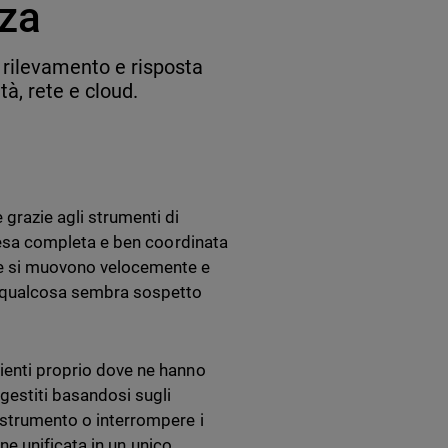
zza
 rilevamento e risposta
tà, rete e cloud.
 grazie agli strumenti di
difesa completa e ben coordinata
cce si muovono velocemente e
i qualcosa sembra sospetto
lienti proprio dove ne hanno
 gestiti basandosi sugli
o strumento o interrompere i
iene unificata in un unico