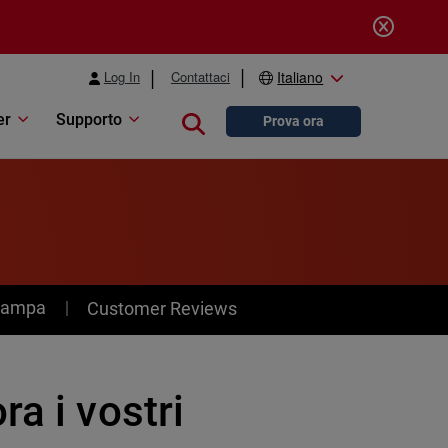
Log In
Contattaci
Italiano
er
Supporto
Close search
Prova ora
stampa
Customer Reviews
a i vostri