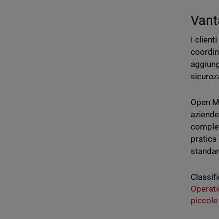
Vanta
I clien
coordin
aggiunge
sicurez
Open MD
aziende 
complet
pratica
standar
Classifi
Operati
piccole