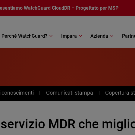
resentiamo
WatchGuard CloudDR
– Progettato per MSP
Perché WatchGuard?
Impara
Azienda
Partn
Riconoscimenti
Comunicati stampa
Copertura 
servizio MDR che miglior