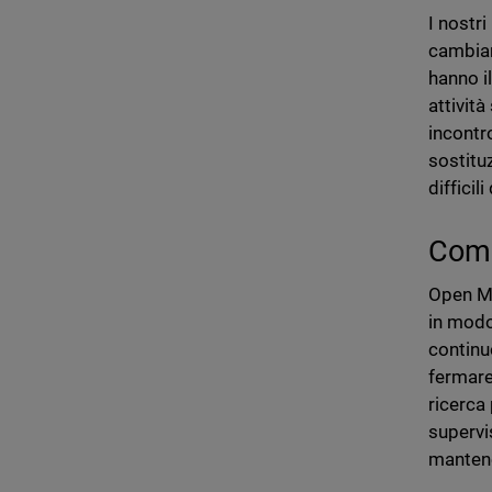
I nostr
cambiar
hanno i
attivit
incontr
sostituz
difficil
Come
Open MD
in modo
continu
fermare 
ricerca 
supervi
mantene