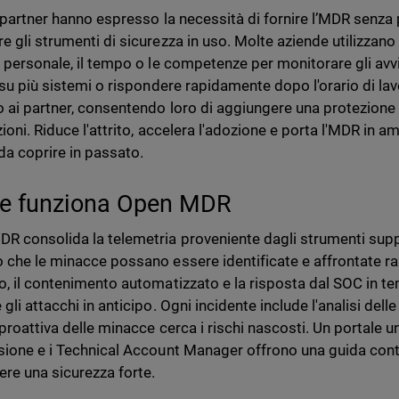
i partner hanno espresso la necessità di fornire l’MDR senza p
e gli strumenti di sicurezza in uso. Molte aziende utilizzano
l personale, il tempo o le competenze per monitorare gli avvi
à su più sistemi o rispondere rapidamente dopo l'orario di l
o ai partner, consentendo loro di aggiungere una protezione 
ioni. Riduce l'attrito, accelera l'adozione e porta l'MDR in a
i da coprire in passato.
 funziona Open MDR
R consolida la telemetria proveniente dagli strumenti supp
 che le minacce possano essere identificate e affrontate r
o, il contenimento automatizzato e la risposta dal SOC in t
gli attacchi in anticipo. Ogni incidente include l'analisi dell
proattiva delle minacce cerca i rischi nascosti. Un portale un
sione e i Technical Account Manager offrono una guida conti
re una sicurezza forte.