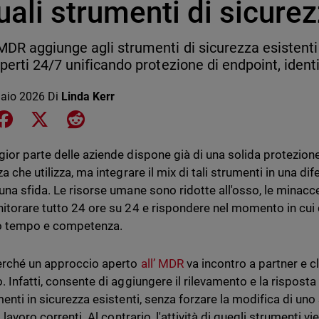
uali strumenti di sicure
DR aggiunge agli strumenti di sicurezza esistenti
perti 24/7 unificando protezione di endpoint, identi
aio 2026
Di
Linda Kerr
e on LinkedIn
Share on Facebook
Share on X
Share on Reddit
ior parte delle aziende dispone già di una solida protezione
za che utilizza, ma integrare il mix di tali strumenti in una 
una sfida. Le risorse umane sono ridotte all'osso, le mina
itorare tutto 24 ore su 24 e rispondere nel momento in cu
o tempo e competenza.
rché un approccio aperto
all’ MDR
va incontro a partner e c
. Infatti, consente di aggiungere il rilevamento e la risposta
menti in sicurezza esistenti, senza forzare la modifica di un
i lavoro correnti. Al contrario, l'attività di quegli strumenti v