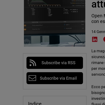
att
Open M
con es
14 Genn
Shar
La magg
sicurez
rimane 
Subscribe via RSS
per mon
servon
Subscribe via Email
Ecco pe
bisogno
investi
Indice
flussi d