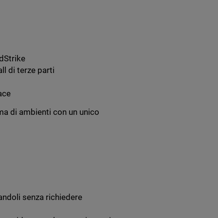
dStrike
l di terze parti
ace
a di ambienti con un unico
andoli senza richiedere