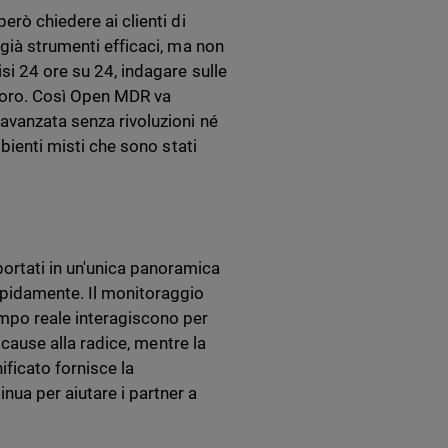
erò chiedere ai clienti di
 già strumenti efficaci, ma non
si 24 ore su 24, indagare sulle
avoro. Così Open MDR va
avanzata senza rivoluzioni né
mbienti misti che sono stati
ortati in un'unica panoramica
apidamente. Il monitoraggio
empo reale interagiscono per
e cause alla radice, mentre la
ificato fornisce la
nua per aiutare i partner a