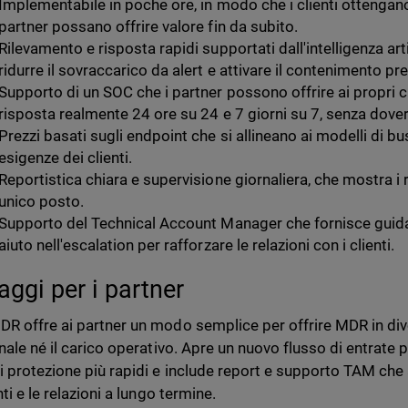
Implementabile in poche ore, in modo che i clienti ottengan
partner possano offrire valore fin da subito.
Rilevamento e risposta rapidi supportati dall'intelligenza art
ridurre il sovraccarico da alert e attivare il contenimento pr
Supporto di un SOC che i partner possono offrire ai propri c
risposta realmente 24 ore su 24 e 7 giorni su 7, senza dove
Prezzi basati sugli endpoint che si allineano ai modelli di b
esigenze dei clienti.
Reportistica chiara e supervisione giornaliera, che mostra i r
unico posto.
Supporto del Technical Account Manager che fornisce guid
aiuto nell'escalation per rafforzare le relazioni con i clienti.
aggi per i partner
R offre ai partner un modo semplice per offrire MDR in di
nale né il carico operativo. Apre un nuovo flusso di entrate per
i protezione più rapidi e include report e supporto TAM che a
nti e le relazioni a lungo termine.