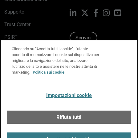
Supporto
LinkedIn
X
Facebook
Instagram
YouTub
Trust Center
PSIRT
Scrivici
Cliccando su “Accetta tutti i cookie”, l'utente
Politica sui cookie
accetta di memorizzare i cookie sul dispositivo per
migliorare la navigazione del sito, analizzare
Informativa sulla privacy
l'utilizzo del sito e assistere nelle nostre attività di
marketing.
Politica sui cookie
Kit Media & Brand
Gestisci le preferenze e-mail
Impostazioni cookie
Italiano
Rifiuta tutti
Copyright © 1996-2026 WatchGuard Technologies, Inc.
tutti i diritti riservati.
Terms of Use >