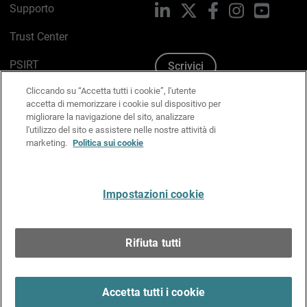
Supporto
LinkedIn
X
Facebook
Instagram
YouTub
Trust Center
PSIRT
Scrivici
Cliccando su “Accetta tutti i cookie”, l'utente
Politica sui cookie
accetta di memorizzare i cookie sul dispositivo per
migliorare la navigazione del sito, analizzare
Informativa sulla privacy
l'utilizzo del sito e assistere nelle nostre attività di
marketing.
Politica sui cookie
Kit Media & Brand
Gestisci le preferenze e-mail
Impostazioni cookie
Italiano
Rifiuta tutti
Copyright © 1996-2026 WatchGuard Technologies, Inc.
tutti i diritti riservati.
Terms of Use >
Accetta tutti i cookie