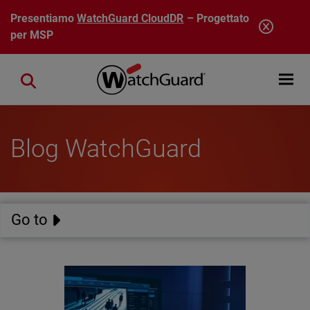
Salta al contenuto principale
Presentiamo
WatchGuard CloudDR
– Progettato
per MSP
Open mobi
Close search
Blog WatchGuard
Go to