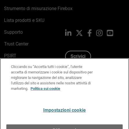
Strumento di misurazione Firebox
Lista prodotti e SKU
Supporto
LinkedIn
X
Facebook
Instagram
YouTub
Trust Center
PSIRT
Scrivici
Cliccando su “Accetta tutti i cookie”, l'utente
Politica sui cookie
accetta di memorizzare i cookie sul dispositivo per
migliorare la navigazione del sito, analizzare
Informativa sulla privacy
l'utilizzo del sito e assistere nelle nostre attività di
marketing.
Politica sui cookie
Kit Media & Brand
Gestisci le preferenze e-mail
Impostazioni cookie
Italiano