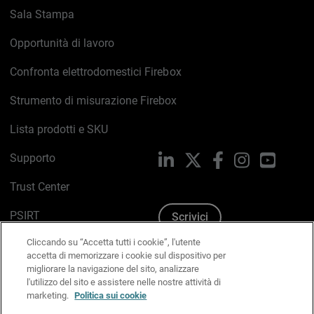
Sala Stampa
Opportunità di lavoro
Confronta elettrodomestici Firebox
Strumento di misurazione Firebox
Lista prodotti e SKU
Supporto
LinkedIn
X
Facebook
Instagram
YouTub
Trust Center
PSIRT
Scrivici
Cliccando su “Accetta tutti i cookie”, l'utente
Politica sui cookie
accetta di memorizzare i cookie sul dispositivo per
migliorare la navigazione del sito, analizzare
Informativa sulla privacy
l'utilizzo del sito e assistere nelle nostre attività di
marketing.
Politica sui cookie
Kit Media & Brand