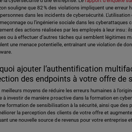
e la cybersécurité d’une entreprise. Le
rapport d’enquête su
zon souligne que 82 % des violations impliquent une erreur h
 personnes dans les incidents de cybersécurité. L’utilisation
ameçonnage ou l’ingénierie sociale dans les cyberattaques c
ement des actions réalisées par les employés à leur insu : 
s ou à effectuer d’autres tâches qui semblent légitimes m
lent une menace potentielle, entraînant une violation de do
mware.
uoi ajouter l’authentification multifac
ection des endpoints à votre offre de 
s meilleurs moyens de réduire les erreurs humaines à l’orig
e à investir de manière proactive dans la formation en cyber
une formation de sensibilisation à la sécurité, ainsi que des 
éliorer la perception des clients de votre offre et augmente
ant une nouvelle source de revenus pour votre entreprise et