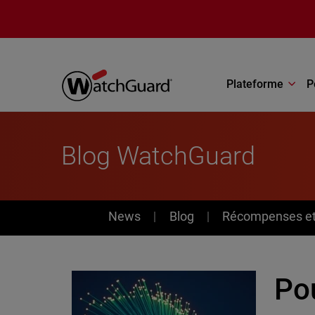
Aller au contenu principal
Plateforme
P
Blog WatchGuard
News
News
Blog
Récompenses et 
Po