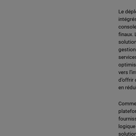
Le dépl
intégrés
console
finaux.
solutio
gestion
service
optimise
vers l’
d’offri
en rédu
Comme 
platefo
fournis
logique
solutio