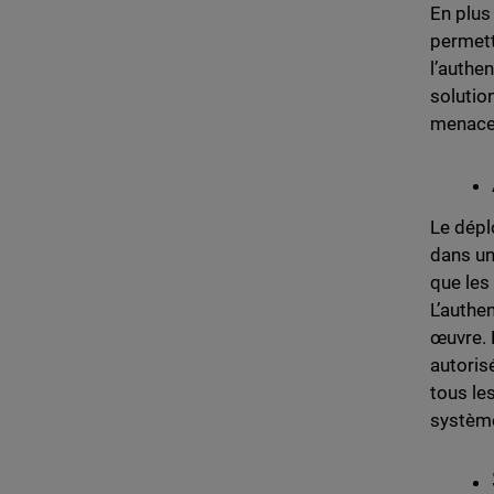
En plus
permett
l’authe
solutio
menace
Le dépl
dans un
que les
L’authe
œuvre. E
autoris
tous le
système