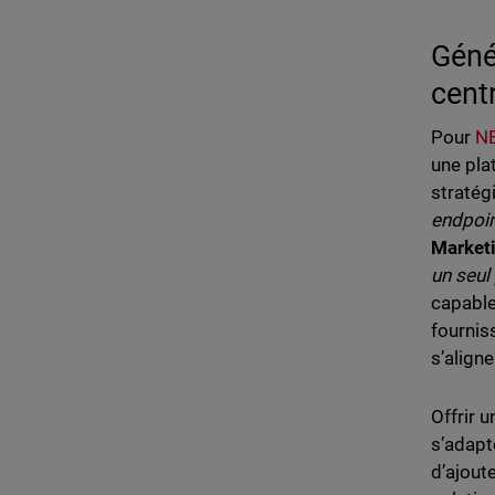
Géné
cent
Pour
NE
une pla
stratég
endpoin
Market
un seul
capable
fournis
s’align
Offrir 
s’adapt
d’ajout