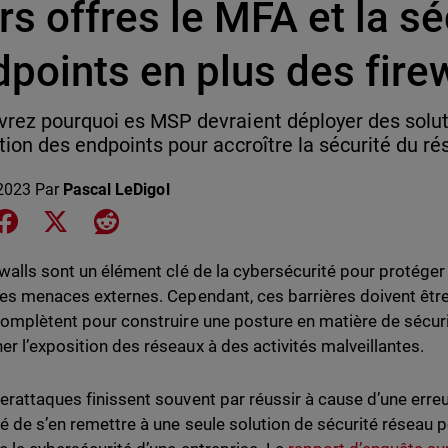
rs offres le MFA et la s
points en plus des fire
rez pourquoi es MSP devraient déployer des solu
tion des endpoints pour accroître la sécurité du rés
2023
Par
Pascal LeDigol
e on LinkedIn
Share on Facebook
Share on X
Share on Reddit
ewalls sont un élément clé de la cybersécurité pour protéger
les menaces externes. Cependant, ces barrières doivent êt
complètent pour construire une posture en matière de sécur
r l’exposition des réseaux à des activités malveillantes.
erattaques finissent souvent par réussir à cause d’une erreu
lé de s’en remettre à une seule solution de sécurité réseau 