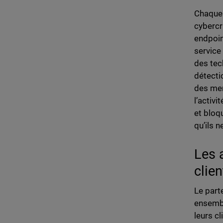
Chaque 
cybercr
endpoin
service
des tec
détecti
des men
l’activi
et bloq
qu’ils 
Les 
clie
Le parte
ensembl
leurs c