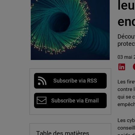
leu
end
Découv
protec
03 mai 
Shar
Subscribe via RSS
Les fir
contre 
qui se 
Subscribe via Email
empêche
Les cyb
conseil
Table des matières