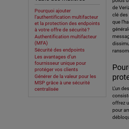
poids d
de Veri
Pourquoi ajouter
clé des
l’authentification multifacteur
que l’h
et la protection des endpoints
général
à votre offre de sécurité ?
message
Authentification multifacteur
(MFA)
dissimu
Sécurité des endpoints
ranso
Les avantages d’un
fournisseur unique pour
Pourq
protéger vos clients
prot
Générer de la valeur pour les
MSP grâce à une sécurité
L’un de
centralisée
consist
offrez 
pour am
débloqu