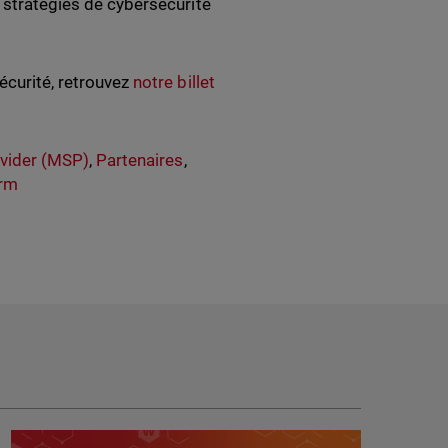
s stratégies de cybersécurité
écurité, retrouvez
notre billet
vider (MSP)
,
Partenaires
,
orm