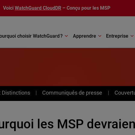
Voici
WatchGuard CloudDR
– Conçu pour les MSP
ourquoi choisir WatchGuard ?
Apprendre
Entreprise
Distinctions
Communiqués de presse
Couvert
urquoi les MSP devraient