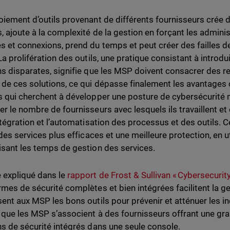
oiement d’outils provenant de différents fournisseurs crée de 
, ajoute à la complexité de la gestion en forçant les adminis
s et connexions, prend du temps et peut créer des failles de
 La prolifération des outils, une pratique consistant à introd
ns disparates, signifie que les MSP doivent consacrer des r
 de ces solutions, ce qui dépasse finalement les avantages
s qui cherchent à développer une posture de cybersécurité m
r le nombre de fournisseurs avec lesquels ils travaillent et o
intégration et l’automatisation des processus et des outils.
r des services plus efficaces et une meilleure protection, en 
isant les temps de gestion des services.
expliqué dans le
rapport de Frost & Sullivan « Cybersecuri
rmes de sécurité complètes et bien intégrées facilitent la ge
sent aux MSP les bons outils pour prévenir et atténuer les in
 que les MSP s’associent à des fournisseurs offrant une gra
ns de sécurité intégrés dans une seule console.