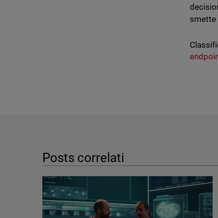
decision
smette 
Classifi
endpoi
Posts correlati