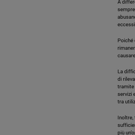
A differ
sempre 
abusand
eccessi
Poiché 
rimaner
causare 
La diffi
di rile
tramite
servizi
tra uti
Inoltre,
suffici
più un’