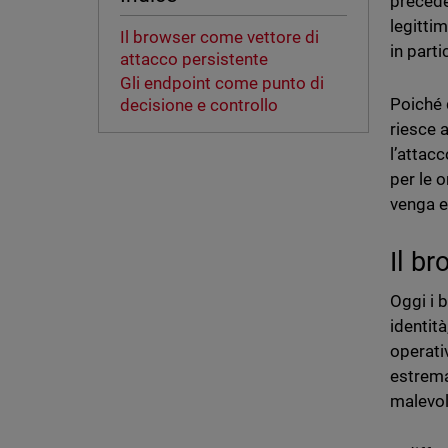
precede
legitti
Il browser come vettore di
in part
attacco persistente
Gli endpoint come punto di
Poiché q
decisione e controllo
riesce a
l’attac
per le 
venga e
Il b
Oggi i 
identit
operati
estrema
malevol