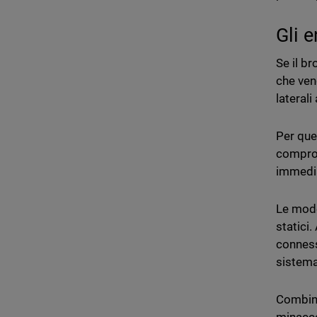
Gli 
Se il b
che veng
laterali
Per que
comprom
immedi
Le mode
statici
connessi
sistema
Combina