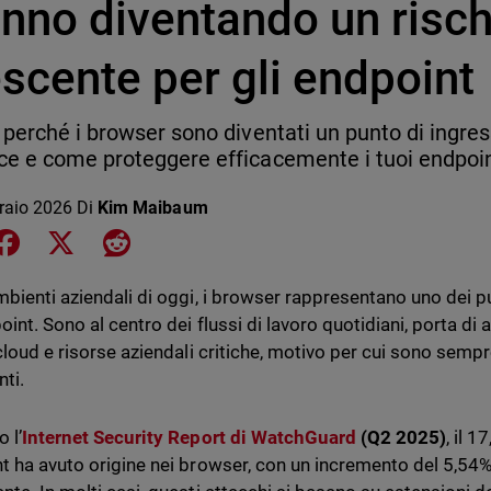
anno diventando un risch
scente per gli endpoint
 perché i browser sono diventati un punto di ingress
e e come proteggere efficacemente i tuoi endpoin
raio 2026
Di
Kim Maibaum
e on LinkedIn
Share on Facebook
Share on X
Share on Reddit
mbienti aziendali di oggi, i browser rappresentano uno dei pun
oint. Sono al centro dei flussi di lavoro quotidiani, porta d
 cloud e risorse aziendali critiche, motivo per cui sono sempr
nti.
 l’
Internet Security Report di WatchGuard
(Q2 2025)
, il 1
t ha avuto origine nei browser, con un incremento del 5,54% 