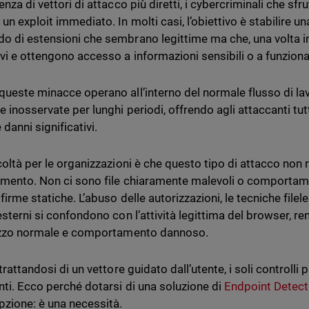
enza di vettori di attacco più diretti, i cybercriminali che s
un exploit immediato. In molti casi, l’obiettivo è stabilire u
o di estensioni che sembrano legittime ma che, una volta i
vi e ottengono accesso a informazioni sensibili o a funzional
queste minacce operano all’interno del normale flusso di la
e inosservate per lunghi periodi, offrendo agli attaccanti tu
danni significativi.
coltà per le organizzazioni è che questo tipo di attacco non r
vamento. Non ci sono file chiaramente malevoli o comportamen
 firme statiche. L’abuso delle autorizzazioni, le tecniche fil
 esterni si confondono con l’attività legittima del browser,
lizzo normale e comportamento dannoso.
 trattandosi di un vettore guidato dall’utente, i soli controll
enti. Ecco perché dotarsi di una soluzione di
Endpoint Detec
opzione: è una necessità.