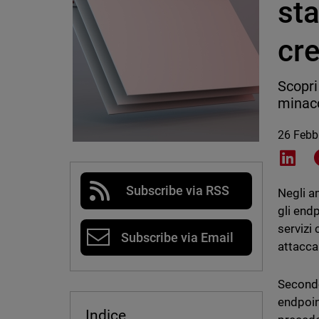
st
cre
Scopri
minacc
26 Febb
Shar
Subscribe via RSS
Negli a
gli endp
servizi
Subscribe via Email
attacca
Secondo
endpoin
Indice