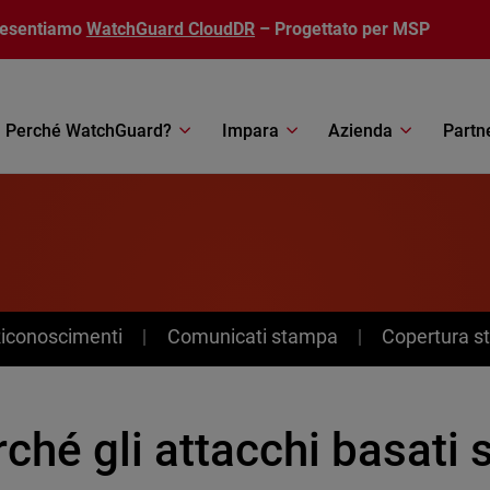
resentiamo
WatchGuard CloudDR
– Progettato per MSP
Perché WatchGuard?
Impara
Azienda
Partn
Riconoscimenti
Comunicati stampa
Copertura 
ché gli attacchi basati 