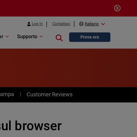
Log In
Contattaci
Italiano
er
Supporto
Close search
Prova ora
stampa
Customer Reviews
sul browser