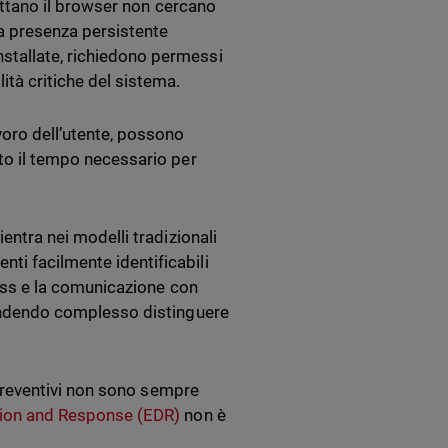
fruttano il browser non cercano
na presenza persistente
nstallate, richiedono permessi
ità critiche del sistema.
voro dell’utente, possono
tto il tempo necessario per
ientra nei modelli tradizionali
ti facilmente identificabili
eless e la comunicazione con
 rendendo complesso distinguere
i preventivi non sono sempre
tion and Response (EDR)
non è