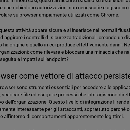
nte. In molti casi, questi attacchi si basano su estensioni
me che richiedono autorizzazioni non necessarie e agiscono 
icolare su browser ampiamente utilizzati come Chrome.
uesta attività appare sicura e si inserisce nei normali flussi
d aggirare i controlli di sicurezza tradizionali, creando un diva
co ha origine e quello in cui produce effettivamente danni. N
organizzazioni: come rilevare e bloccare una minaccia che n
seguita e impatti sull’endpoint?
rowser come vettore di attacco persist
browser sono strumenti essenziali per accedere alle applicazi
à, scaricare file ed eseguire processi che interagiscono dire
vo dell’organizzazione. Questo livello di integrazione li rend
mente interessante per gli attaccanti, soprattutto perché c
e all’interno di comportamenti apparentemente legittimi.