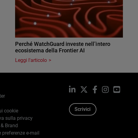
Perché WatchGuard investe nell’intero
ecosistema della Frontier AI
Leggi l'articolo
LinkedIn
X
Facebook
Instagram
YouTub
ter
Scrivici
ui cookie
va sulla privacy
 & Brand
e preferenze e-mail