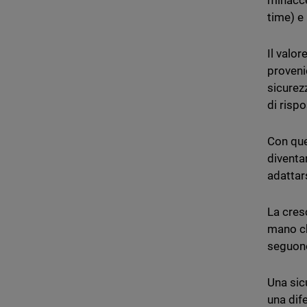
minacce
time) e
Il valo
proveni
sicurezz
di rispo
Con que
diventan
adattar
La cres
mano ch
seguono
Una sicu
una dif