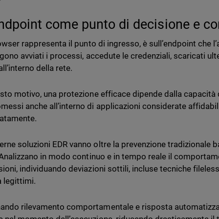
endpoint come punto di decisione e co
rowser rappresenta il punto di ingresso, è sull’endpoint che 
ono avviati i processi, accedute le credenziali, scaricati ulte
 all’interno della rete.
sto motivo, una protezione efficace dipende dalla capacità
essi anche all’interno di applicazioni considerate affidabil
atamente.
rne soluzioni EDR vanno oltre la prevenzione tradizionale ba
. Analizzano in modo continuo e in tempo reale il comportame
oni, individuando deviazioni sottili, incluse tecniche fileles
 legittimi.
ndo rilevamento comportamentale e risposta automatizzata