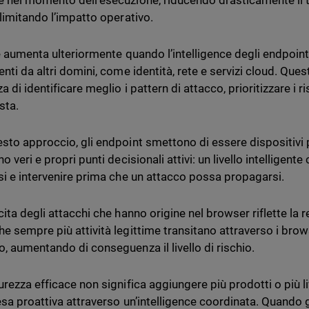
 nel momento dell’esecuzione, riducendo drasticamente il
 limitando l’impatto operativo.
re aumenta ulteriormente quando l’intelligence degli endpoint
enti da altri domini, come identità, rete e servizi cloud. Que
a di identificare meglio i pattern di attacco, prioritizzare i ris
sta.
sto approccio, gli endpoint smettono di essere dispositivi pa
o veri e propri punti decisionali attivi: un livello intelligen
si e intervenire prima che un attacco possa propagarsi.
cita degli attacchi che hanno origine nel browser riflette la
e sempre più attività legittime transitano attraverso i browse
, aumentando di conseguenza il livello di rischio.
rezza efficace non significa aggiungere più prodotti o più liv
esa proattiva attraverso un’intelligence coordinata. Quando 