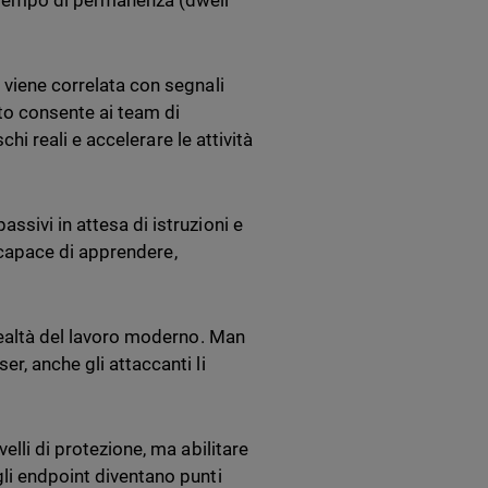
 tempo di permanenza (dwell
 viene correlata con segnali
sto consente ai team di
chi reali e accelerare le attività
ssivi in attesa di istruzioni e
te capace di apprendere,
 realtà del lavoro moderno. Man
r, anche gli attaccanti li
elli di protezione, ma abilitare
gli endpoint diventano punti