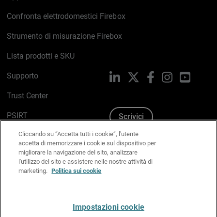
Confronta elettrodomestici Firebox
Strumento di misurazione Firebox
Lista prodotti e SKU
Supporto
LinkedIn
X
Facebook
Instagram
YouTub
Trust Center
PSIRT
Scrivici
Cliccando su “Accetta tutti i cookie”, l'utente
Politica sui cookie
accetta di memorizzare i cookie sul dispositivo per
migliorare la navigazione del sito, analizzare
Informativa sulla privacy
l'utilizzo del sito e assistere nelle nostre attività di
marketing.
Politica sui cookie
Kit Media & Brand
Gestisci le preferenze e-mail
Impostazioni cookie