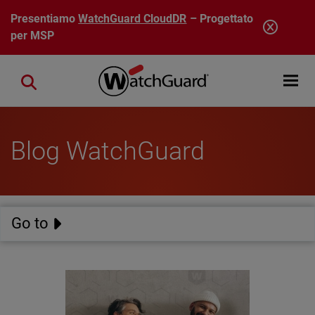
Salta al contenuto principale
Presentiamo
WatchGuard CloudDR
– Progettato
per MSP
Open mobi
Close search
Blog WatchGuard
Go to