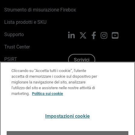
Strumento di misurazione Firebox
Lista prodotti e SKU
Supporto
LinkedIn
X
Facebook
Instagram
YouTub
Trust Center
PSIRT
Scrivici
Cliccando su “Accetta tutti i cookie”, l'utente
Politica sui cookie
accetta di memorizzare i cookie sul dispositivo per
migliorare la navigazione del sito, analizzare
Informativa sulla privacy
l'utilizzo del sito e assistere nelle nostre attività di
marketing.
Politica sui cookie
Kit Media & Brand
Gestisci le preferenze e-mail
Impostazioni cookie