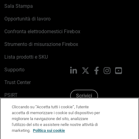
Sala Stampa
Opportunità di lavoro
Confronta elettrodomestici Firebox
Strumento di misurazione Firebox
Lista prodotti e SKU
Supporto
LinkedIn
X
Facebook
Instagram
YouTub
Trust Center
PSIRT
Scrivici
Cliccando su “Accetta tutti i cookie”, l'utente
Politica sui cookie
accetta di memorizzare i cookie sul dispositivo per
migliorare la navigazione del sito, analizzare
Informativa sulla privacy
l'utilizzo del sito e assistere nelle nostre attività di
marketing.
Politica sui cookie
Kit Media & Brand