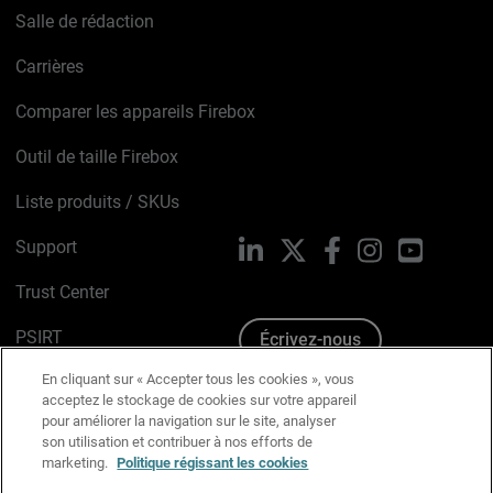
Salle de rédaction
Carrières
Comparer les appareils Firebox
Outil de taille Firebox
Liste produits / SKUs
Support
LinkedIn
X
Facebook
Instagram
YouTube
Trust Center
PSIRT
Écrivez-nous
En cliquant sur « Accepter tous les cookies », vous
Avis sur les cookies
acceptez le stockage de cookies sur votre appareil
pour améliorer la navigation sur le site, analyser
Politique de confidentialité
son utilisation et contribuer à nos efforts de
marketing.
Politique régissant les cookies
Charte Graphique