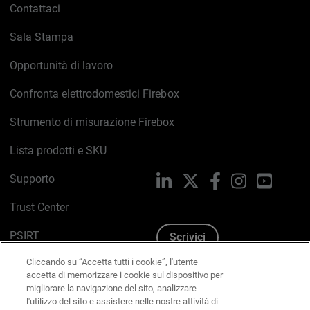
Contattaci
Sala Stampa
Opportunità di lavoro
Confronta elettrodomestici Firebox
Strumento di misurazione Firebox
Lista prodotti e SKU
Supporto
LinkedIn
X
Facebook
Instagram
YouTub
Trust Center
PSIRT
Scrivici
Cliccando su “Accetta tutti i cookie”, l'utente
Politica sui cookie
accetta di memorizzare i cookie sul dispositivo per
migliorare la navigazione del sito, analizzare
Informativa sulla privacy
l'utilizzo del sito e assistere nelle nostre attività di