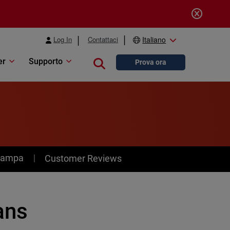
Log In
Contattaci
Italiano
er
Supporto
Close search
Prova ora
stampa
Customer Reviews
ans