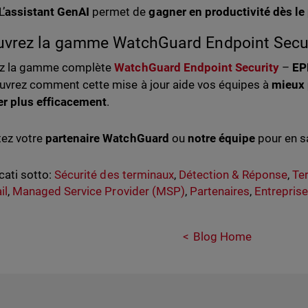
L’
assistant GenAI
permet de
gagner en productivité dès le
vrez la gamme WatchGuard Endpoint Secur
ez la gamme complète
WatchGuard Endpoint Security
–
EP
uvrez comment cette mise à jour aide vos équipes à
mieux 
r plus efficacement
.
ez votre
partenaire WatchGuard
ou
notre équipe
pour en sa
cati sotto:
Sécurité des terminaux
,
Détection & Réponse
,
Te
il
,
Managed Service Provider (MSP)
,
Partenaires
,
Entreprise
Blog Home