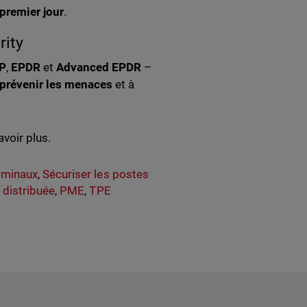
 premier jour
.
ity
P
,
EPDR
et
Advanced EPDR
–
prévenir les menaces
et à
voir plus.
rminaux
,
Sécuriser les postes
 distribuée
,
PME
,
TPE