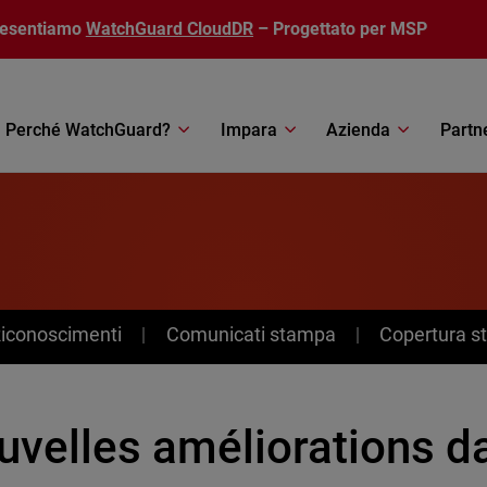
resentiamo
WatchGuard CloudDR
– Progettato per MSP
Perché WatchGuard?
Impara
Azienda
Partn
Riconoscimenti
Comunicati stampa
Copertura 
uvelles améliorations d