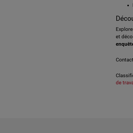
Décou
Explor
et déco
enquête
Contact
Classifi
de trava