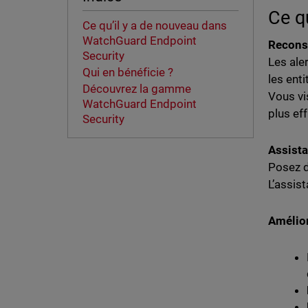
Ce q
Ce qu’il y a de nouveau dans
WatchGuard Endpoint
Recons
Security
Les ale
Qui en bénéficie ?
les ent
Découvrez la gamme
Vous vi
WatchGuard Endpoint
plus eff
Security
Assist
Posez d
L’assis
Amélior