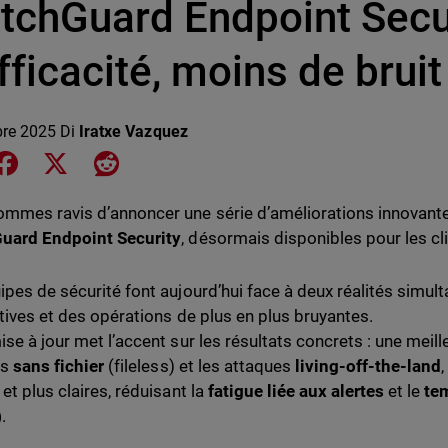
tchGuard Endpoint Secur
fficacité, moins de bruit
bre 2025
Di
Iratxe Vazquez
e on LinkedIn
Share on Facebook
Share on X
Share on Reddit
mmes ravis d’annoncer une série d’améliorations innovantes
uard Endpoint Security
, désormais disponibles pour les cli
ipes de sécurité font aujourd’hui face à deux réalités simu
rtives et des opérations de plus en plus bruyantes.
ise à jour met l’accent sur les résultats concrets : une meill
es
sans fichier
(fileless) et les attaques
living-off-the-land
et plus claires, réduisant la
fatigue liée aux alertes
et le
te
)
.