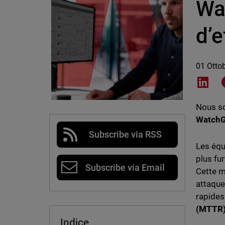
Wa
d’e
01 Otto
Shar
Nous so
WatchG
Subscribe via RSS
Les équ
plus fu
Subscribe via Email
Cette m
attaqu
rapides 
(MTTR
Indice