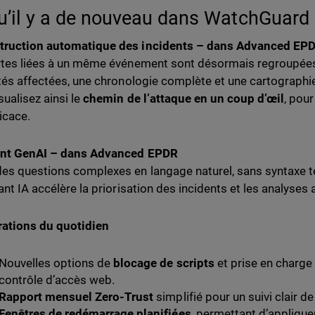
u’il y a de nouveau dans WatchGuard 
truction automatique des incidents – dans Advanced EP
rtes liées à un même événement sont désormais regroupées e
ités affectées, une chronologie complète et une cartograph
sualisez ainsi le
chemin de l’attaque en un coup d’œil
, pou
icace.
ant GenAI – dans Advanced EPDR
es questions complexes en langage naturel, sans syntaxe te
tant IA accélère la priorisation des incidents et les analyses
ations du quotidien
Nouvelles options de
blocage de scripts
et prise en charge
contrôle d’accès web.
Rapport mensuel Zero-Trust
simplifié pour un suivi clair de
Fenêtres de redémarrage planifiées
, permettant d’applique