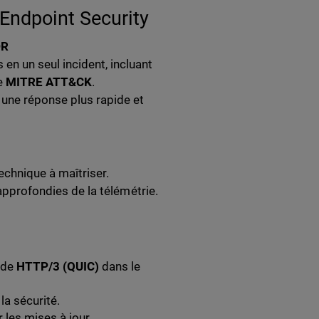
Endpoint Security
DR
n un seul incident, incluant
ie
MITRE ATT&CK
.
r une réponse plus rapide et
chnique à maîtriser.
 approfondies de la télémétrie.
 de
HTTP/3 (QUIC)
dans le
 la sécurité.
r les mises à jour