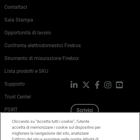
Contattaci
Sala Stampa
Opportunità di lavoro
Confronta elettrodomestici Firebox
Strumento di misurazione Firebox
Lista prodotti e SKU
Supporto
LinkedIn
X
Facebook
Instagram
YouTub
Trust Center
PSIRT
Scrivici
Cliccando su “Accetta tutti i cookie”, l'utente
Politica sui cookie
accetta di memorizzare i cookie sul dispositivo per
migliorare la navigazione del sito, analizzare
Informativa sulla privacy
l'utilizzo del sito e assistere nelle nostre attività di