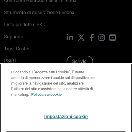
Confronta elettrodomestici Firebox
Strumento di misurazione Firebox
Lista prodotti e SKU
Supporto
LinkedIn
X
Facebook
Instagram
YouTub
Trust Center
PSIRT
Scrivici
Cliccando su “Accetta tutti i cookie”, l'utente
Politica sui cookie
accetta di memorizzare i cookie sul dispositivo per
migliorare la navigazione del sito, analizzare
Informativa sulla privacy
l'utilizzo del sito e assistere nelle nostre attività di
marketing.
Politica sui cookie
Kit Media & Brand
Gestisci le preferenze e-mail
Impostazioni cookie