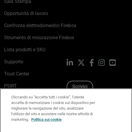
Sala Stampa
Opportunità di lavoro
Confronta elettrodomestici Firebox
Strumento di misurazione Firebox
Lista prodotti e SKU
Supporto
LinkedIn
X
Facebook
Instagram
YouTub
Trust Center
PSIRT
Scrivici
Cliccando su “Accetta tutti i cookie”, l'utente
Politica sui cookie
accetta di memorizzare i cookie sul dispositivo per
migliorare la navigazione del sito, analizzare
Informativa sulla privacy
l'utilizzo del sito e assistere nelle nostre attività di
marketing.
Politica sui cookie
Kit Media & Brand