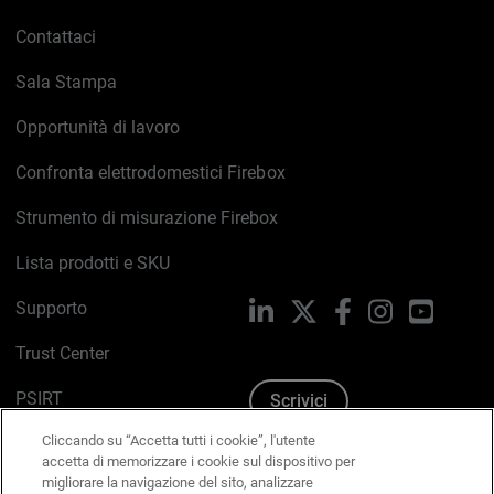
Contattaci
Sala Stampa
Opportunità di lavoro
Confronta elettrodomestici Firebox
Strumento di misurazione Firebox
Lista prodotti e SKU
Supporto
LinkedIn
X
Facebook
Instagram
YouTub
Trust Center
PSIRT
Scrivici
Cliccando su “Accetta tutti i cookie”, l'utente
Politica sui cookie
accetta di memorizzare i cookie sul dispositivo per
migliorare la navigazione del sito, analizzare
Informativa sulla privacy