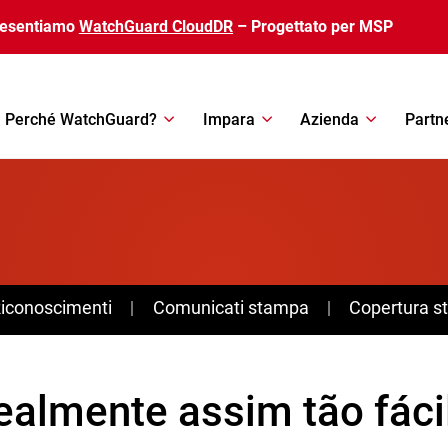
resentiamo
WatchGuard CloudDR
– Progettato per MSP
Perché WatchGuard?
Impara
Azienda
Partn
Riconoscimenti
Comunicati stampa
Copertura 
ealmente assim tão fáci