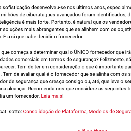
a sofisticação desenvolveu-se nos últimos anos, especial
 milhões de ciberataques avançados foram identificados, d
nteligência é mais forte. Portanto, é natural que os vended
r soluções mais abrangentes que se alinhem com os objet
. É a si que cabe decidir o fornecedor.
que começa a determinar qual o ÚNICO fornecedor que irá 
dades comerciais em termos de segurança? Felizmente, n
arecer. Tem de ter em consideração o que é importante pa
o. Tem de avaliar qual é o fornecedor que se alinha com os 
dor de segurança que cresça consigo ou, até, que leve o se
na alcançar. Recomendamos que considere as seguintes tr
lia um fornecedor.
Leia mais
!
cati sotto:
Consolidação de Plataforma
,
Modelos de Segur
Blog Home