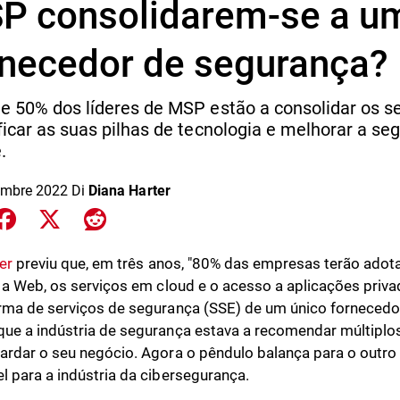
P consolidarem-se a u
rnecedor de segurança?
e 50% dos líderes de MSP estão a consolidar os s
ficar as suas pilhas de tecnologia e melhorar a se
.
embre 2022
Di
Diana Harter
e on LinkedIn
Share on Facebook
Share on X
Share on Reddit
er
previu que, em três anos, "80% das empresas terão adot
r a Web, os serviços em cloud e o acesso a aplicações priva
rma de serviços de segurança (SSE) de um único fornecedor
ue a indústria de segurança estava a recomendar múltiplo
ardar o seu negócio. Agora o pêndulo balança para o outro l
l para a indústria da cibersegurança.