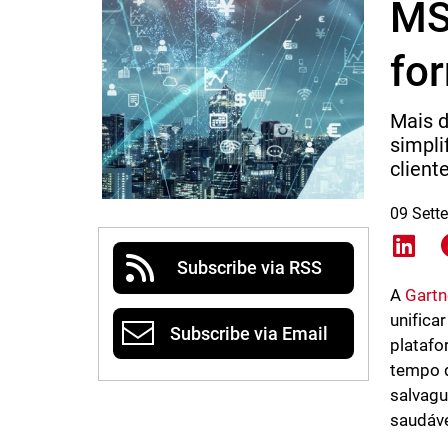
MS
fo
Mais d
simpli
cliente
09 Sett
Shar
Subscribe via RSS
A
Gartn
unifica
Subscribe via Email
platafo
tempo q
salvagu
saudáve