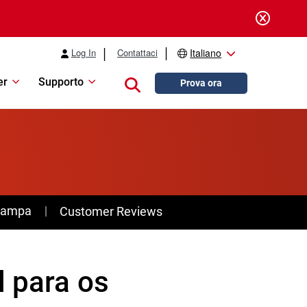
Log In
Contattaci
Italiano
er
Supporto
Close search
Prova ora
stampa
Customer Reviews
l para os