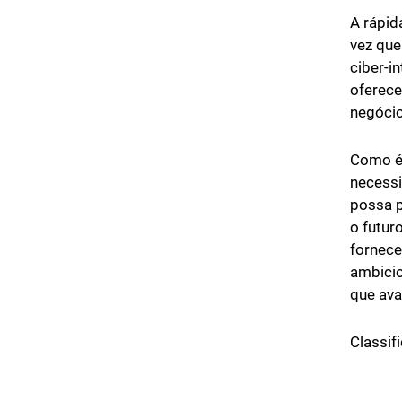
A rápid
vez que
ciber-i
oferece
negócio
Como é 
necessi
possa p
o futur
fornece
ambicio
que ava
Classifi