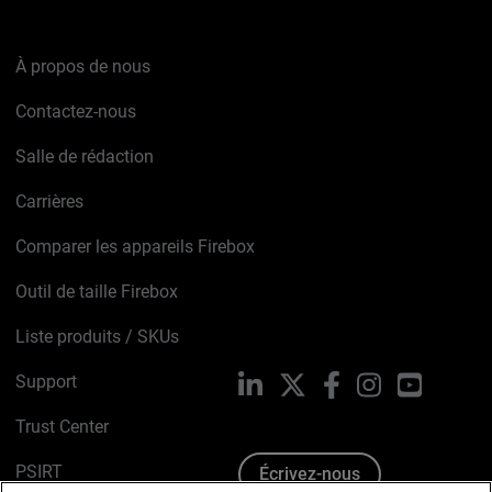
À propos de nous
Contactez-nous
Salle de rédaction
Carrières
Comparer les appareils Firebox
Outil de taille Firebox
Liste produits / SKUs
Support
LinkedIn
X
Facebook
Instagram
YouTube
Trust Center
PSIRT
Écrivez-nous