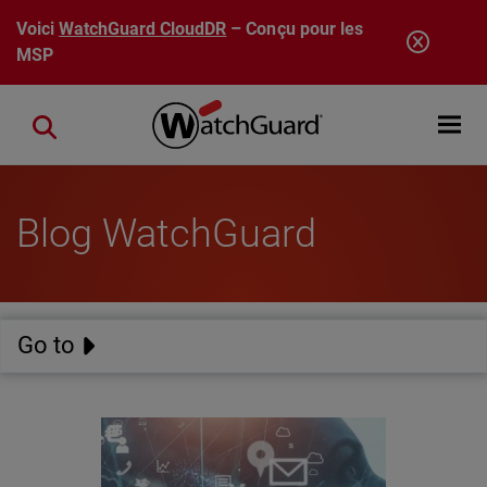
Aller au contenu principal
Voici
WatchGuard CloudDR
– Conçu pour les
MSP
Open mobi
Close search
Blog WatchGuard
Go to