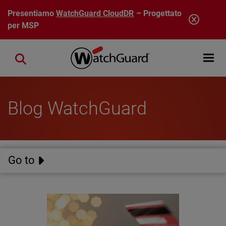
Salta al contenuto principale
Presentiamo
WatchGuard CloudDR
– Progettato
per MSP
Open mobi
Close search
Blog WatchGuard
Go to