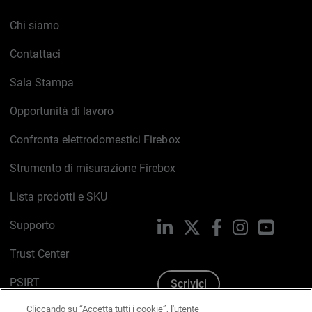
Chi siamo
Contattaci
Sala Stampa
Opportunità di lavoro
Confronta elettrodomestici Firebox
Strumento di misurazione Firebox
Lista prodotti e SKU
Supporto
LinkedIn
X
Facebook
Instagram
YouTub
Trust Center
PSIRT
Scrivici
Cliccando su “Accetta tutti i cookie”, l'utente
Politica sui cookie