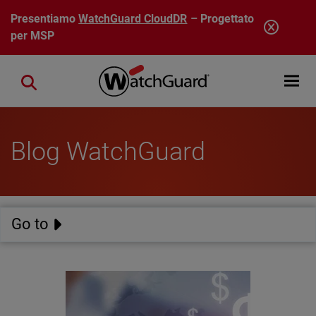
Salta al contenuto principale
Presentiamo
WatchGuard CloudDR
– Progettato
per MSP
Open mobi
Close search
Blog WatchGuard
Go to