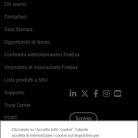
Chi siamo
Contattaci
Sala Stampa
Opportunità di lavoro
Confronta elettrodomestici Firebox
Strumento di misurazione Firebox
Lista prodotti e SKU
Supporto
LinkedIn
X
Facebook
Instagram
YouTub
Trust Center
PSIRT
Scrivici
Cliccando su “Accetta tutti i cookie”, l'utente
Politica sui cookie
accetta di memorizzare i cookie sul dispositivo per