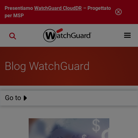
Salta al contenuto principale
Presentiamo
WatchGuard CloudDR
– Progettato
per MSP
Open mobi
Close search
Blog WatchGuard
Go to