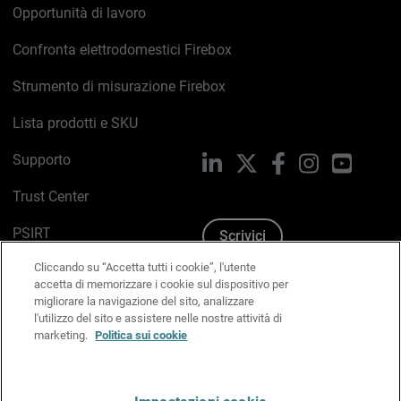
Opportunità di lavoro
Confronta elettrodomestici Firebox
Strumento di misurazione Firebox
Lista prodotti e SKU
Supporto
LinkedIn
X
Facebook
Instagram
YouTub
Trust Center
PSIRT
Scrivici
Cliccando su “Accetta tutti i cookie”, l'utente
Politica sui cookie
accetta di memorizzare i cookie sul dispositivo per
migliorare la navigazione del sito, analizzare
Informativa sulla privacy
l'utilizzo del sito e assistere nelle nostre attività di
marketing.
Politica sui cookie
Kit Media & Brand
Gestisci le preferenze e-mail