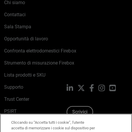
Chi siamo
Contattaci
Sala Stampa
Opportunità di lavoro
Confronta elettrodomestici Firebox
Strumento di misurazione Firebox
Lista prodotti e SKU
Supporto
LinkedIn
X
Facebook
Instagram
YouTub
Trust Center
PSIRT
Scrivici
Cliccando su “Accetta tutti i cookie”, l'utente
Politica sui cookie
accetta di memorizzare i cookie sul dispositivo per