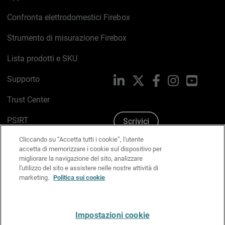
Confronta elettrodomestici Firebox
Strumento di misurazione Firebox
Lista prodotti e SKU
Supporto
LinkedIn
X
Facebook
Instagram
YouTub
Trust Center
PSIRT
Scrivici
Cliccando su “Accetta tutti i cookie”, l'utente
Politica sui cookie
accetta di memorizzare i cookie sul dispositivo per
migliorare la navigazione del sito, analizzare
Informativa sulla privacy
l'utilizzo del sito e assistere nelle nostre attività di
marketing.
Politica sui cookie
Kit Media & Brand
Gestisci le preferenze e-mail
Impostazioni cookie