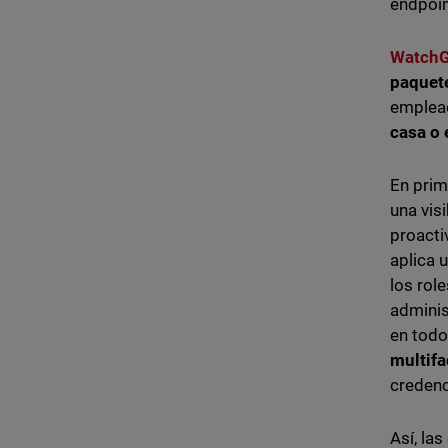
endpoin
WatchG
paquete
emple
casa o 
En prim
una vis
proacti
aplica 
los rol
adminis
en todo
multifa
credenc
Así, la