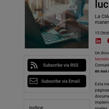
lu
La CIA
manera
15 Otto
Shar
Un doc
tecnolo
Comunid
Subscribe via RSS
en sus 
Subscribe via Email
Esta me
páginas
documen
impleme
Indice
niveles