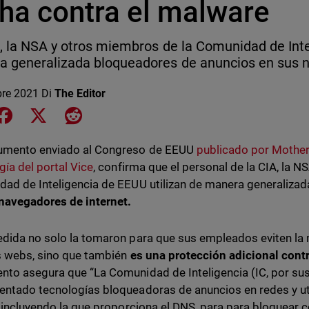
cha contra el malware
, la NSA y otros miembros de la Comunidad de Int
 generalizada bloqueadores de anuncios en sus n
bre 2021
Di
The Editor
e on LinkedIn
Share on Facebook
Share on X
Share on Reddit
umento enviado al Congreso de EEUU
publicado por Mother
gía del portal Vice
, confirma que el personal de la CIA, la 
ad de Inteligencia de EEUU utilizan de manera generaliza
navegadores de internet.
dida no solo la tomaron para que sus empleados eviten la 
 webs, sino que también
es una protección adicional cont
to asegura que “La Comunidad de Inteligencia (IC, por sus 
ntado tecnologías bloqueadoras de anuncios en redes y util
, incluyendo la que proporciona el DNS, para para bloquear