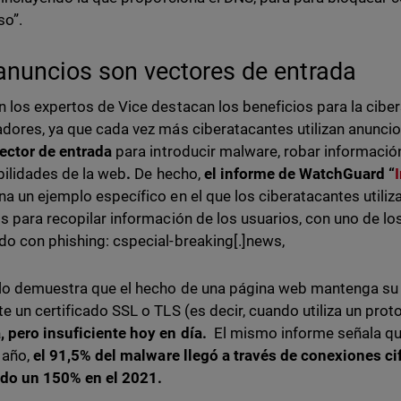
so”.
anuncios son vectores de entrada
 los expertos de Vice destacan los beneficios para la cibe
dores, ya que cada vez más ciberatacantes utilizan anuncio
ector de entrada
para introducir malware, robar información
bilidades de la web
.
De hecho,
el informe de WatchGuard “
a un ejemplo específico en el que los ciberatacantes utiliz
s para recopilar información de los usuarios, con uno de l
o con phishing: cspecial-breaking[.]news,
lo demuestra que el hecho de una página web mantenga su t
e un certificado SSL o TLS (es decir, cuando utiliza un pr
 pero insuficiente hoy en día.
El mismo informe señala qu
 año,
el 91,5% del malware llegó a través de conexiones ci
do un 150% en el 2021.