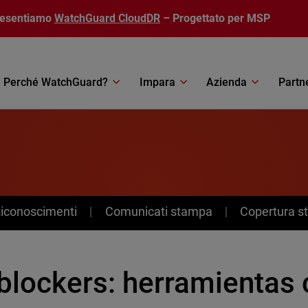
resentiamo
WatchGuard CloudDR
– Progettato per MSP
Perché WatchGuard?
Impara
Azienda
Partn
Riconoscimenti
Comunicati stampa
Copertura 
blockers: herramientas c