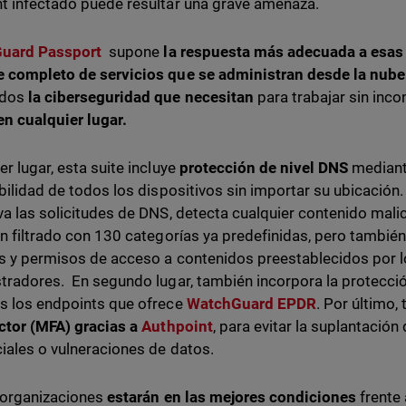
t infectado puede resultar una grave amenaza.
uard Passport
supone
la respuesta más adecuada a esas
 completo de servicios que se administran desde la nube
ados
la ciberseguridad que necesitan
para trabajar sin inc
en cualquier lugar.
er lugar, esta suite incluye
protección de nivel DNS
median
ibilidad de todos los dispositivos sin importar su ubicación.
va las solicitudes de DNS, detecta cualquier contenido malic
un filtrado con 130 categorías ya predefinidas, pero tambié
es y permisos de acceso a contenidos preestablecidos por l
tradores. En segundo lugar, también incorpora la protecció
s los endpoints que ofrece
WatchGuard EPDR
. Por último
ctor (MFA) gracias a
Authpoint
, para evitar la suplantación
iales o vulneraciones de datos.
s organizaciones
estarán en las mejores condiciones
frente 