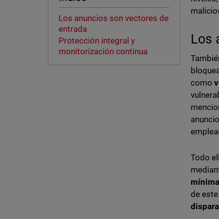
malicio
Los anuncios son vectores de
entrada
Los 
Protección integral y
monitorización continua
También
bloquea
como
v
vulnera
mencion
anuncio
emplead
Todo el
mediant
mínima,
de este
dispara