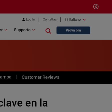
Log In
Contattaci
Italiano
er
Supporto
Close search
Prova ora
stampa
Customer Reviews
lave en la