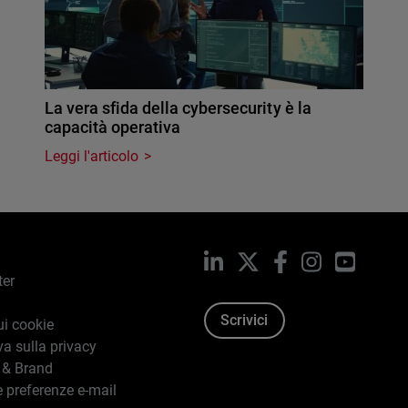
La vera sfida della cybersecurity è la
capacità operativa
Leggi l'articolo
LinkedIn
X
Facebook
Instagram
YouTub
ter
Scrivici
ui cookie
va sulla privacy
 & Brand
e preferenze e-mail