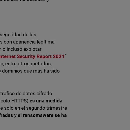
rseguridad de los
s con apariencia legítima
 o incluso explotar
Internet Security Report 2021
”
an, entre otros métodos,
os dominios que más ha sido
ráfico de datos cifrado
otocolo HTTPS)
es una medida
e solo en el segundo trimestre
fradas
y
el ransomsware se ha