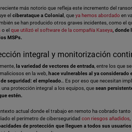
 reciente más notorio que refleja este incremento del rans
uye el
ciberataque a Colonial
, que
ya hemos abordado
en va
mbién se han producido otros graves incidentes, como el 
s
o el
que utilizó el software de la compañía Kaseya
, donde 
 los MSPs.
ección integral y monitorización cont
amente,
la variedad de vectores de entrada
, entre los que s
 maliciosos en la web,
hace vulnerables al ya considerado 
de seguridad: el empleado.
. Es por eso que necesitan im
 una protección integral a los equipos, que
sean persisten
que estén.
ontexto actual donde el trabajo en remoto ha cobrado tanto 
iado el perímetro de ciberseguridad
con riesgos añadidos
,
acidades de protección que lleguen a todos sus usuarios