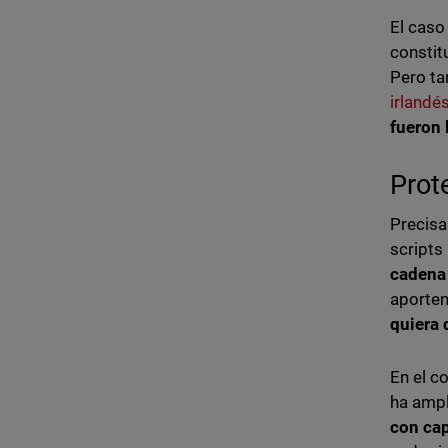
El caso
constit
Pero ta
irlandé
fueron
Prot
Precis
scripts
cadena 
aporten
quiera 
En el c
ha ampl
con
cap