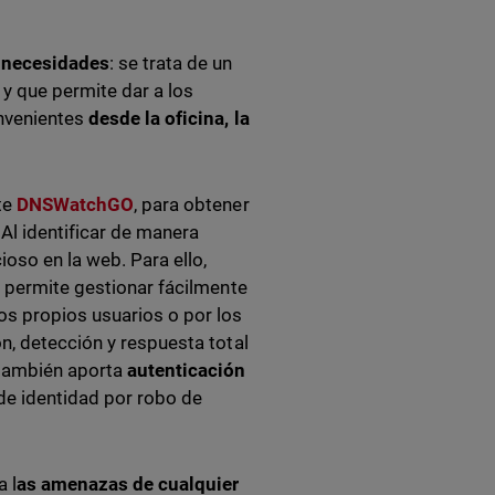
 necesidades
: se trata de un
y que permite dar a los
onvenientes
desde la oficina, la
te
DNSWatchGO
, para obtener
 Al identificar de manera
ioso en la web. Para ello,
n permite gestionar fácilmente
os propios usuarios o por los
n, detección y respuesta total
, también aporta
autenticación
 de identidad por robo de
a l
as amenazas de cualquier