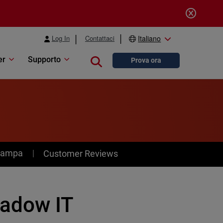
Log In
Contattaci
Italiano
er
Supporto
Close search
Prova ora
stampa
Customer Reviews
adow IT