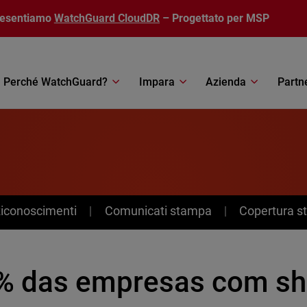
resentiamo
WatchGuard CloudDR
– Progettato per MSP
Perché WatchGuard?
Impara
Azienda
Partn
Riconoscimenti
Comunicati stampa
Copertura 
% das empresas com sh