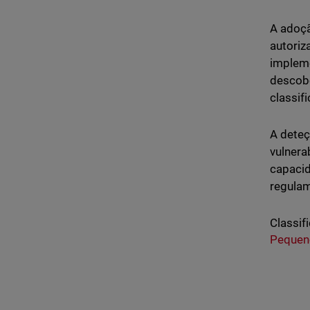
A adoçã
autoriz
implem
descobe
classif
A deteç
vulnera
capaci
regulam
Classifi
Pequen