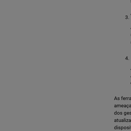
As ferr
ameaças
dos ges
atualiz
disposi