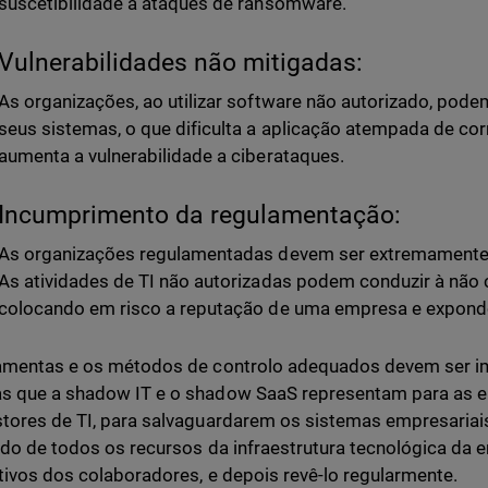
suscetibilidade a ataques de ransomware.
Vulnerabilidades não mitigadas:
As organizações, ao utilizar software não autorizado, pode
seus sistemas, o que dificulta a aplicação atempada de co
aumenta a vulnerabilidade a ciberataques.
Incumprimento da regulamentação:
As organizações regulamentadas devem ser extremamente
As atividades de TI não autorizadas podem conduzir à não
colocando em risco a reputação de uma empresa e expondo
amentas e os métodos de controlo adequados devem ser i
 que a shadow IT e o shadow SaaS representam para as e
tores de TI, para salvaguardarem os sistemas empresariai
ado de todos os recursos da infraestrutura tecnológica da 
tivos dos colaboradores, e depois revê-lo regularmente.