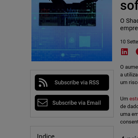
so
O Shad
empre
10 Sett
Shar
O aumen
a utili
um risc
Subscribe via RSS
Um
est
Subscribe via Email
de dado
uma em 
consent
Indice