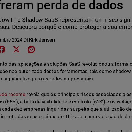
freram perda de dados
ow IT e Shadow SaaS representam um risco signif
sas. Descubra porquê e como proteger a sua empr
embre 2024
Di
Kirk Jensen
e on LinkedIn
Share on Facebook
Share on X
Share on Reddit
to das aplicações e soluções SaaS revolucionou a forma 
zação não autorizada destas ferramentas, tais como shadow
o significativo para as redes empresariais.
udo recente
revela que os principais riscos associados a es
s (65%), a falta de visibilidade e controlo (62%) e as viola
cada dez empresas inquiridas suspeita que a utilização d
imento das suas equipas de TI levou a uma violação de da