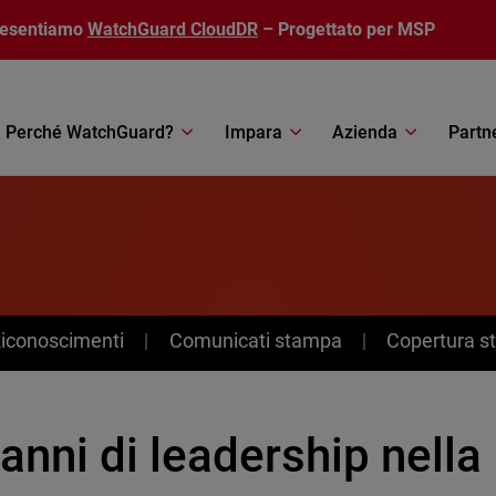
resentiamo
WatchGuard CloudDR
– Progettato per MSP
Perché WatchGuard?
Impara
Azienda
Partn
Riconoscimenti
Comunicati stampa
Copertura 
anni di leadership nella