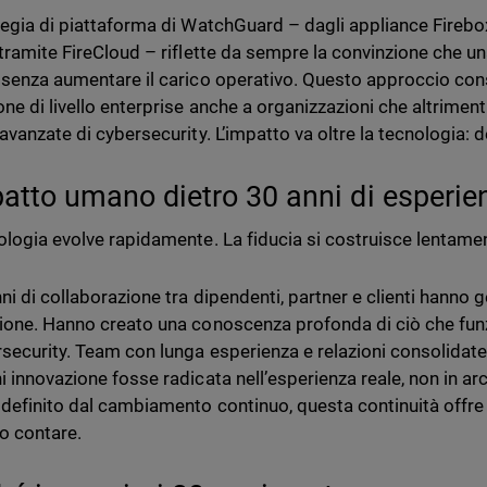
tegia di piattaforma di WatchGuard – dagli appliance Firebo
 tramite FireCloud – riflette da sempre la convinzione che u
 senza aumentare il carico operativo. Questo approccio cons
one di livello enterprise anche a organizzazioni che altrime
 avanzate di cybersecurity. L’impatto va oltre la tecnologia: 
patto umano dietro 30 anni di esperie
ologia evolve rapidamente. La fiducia si costruisce lentame
ni di collaborazione tra dipendenti, partner e clienti hanno g
ione. Hanno creato una conoscenza profonda di ciò che funz
rsecurity. Team con lunga esperienza e relazioni consolidate
i innovazione fosse radicata nell’esperienza reale, non in arc
definito dal cambiamento continuo, questa continuità offre la 
o contare.