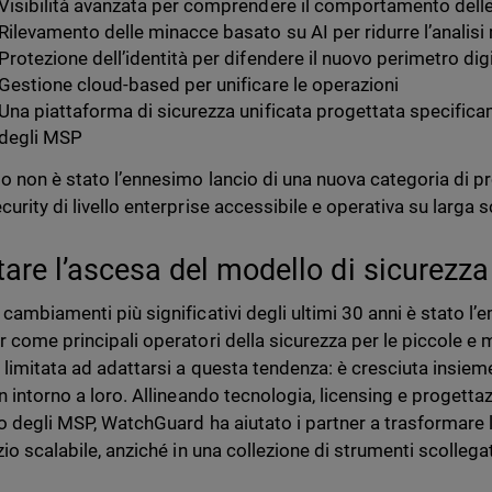
Visibilità avanzata per comprendere il comportamento delle
Rilevamento delle minacce basato su AI per ridurre l’analis
Protezione dell’identità per difendere il nuovo perimetro dig
Gestione cloud-based per unificare le operazioni
Una piattaforma di sicurezza unificata progettata specifica
degli MSP
to non è stato l’ennesimo lancio di una nuova categoria di pr
urity di livello enterprise accessibile e operativa su larga s
itare l’ascesa del modello di sicurez
 cambiamenti più significativi degli ultimi 30 anni è stato 
r come principali operatori della sicurezza per le piccole 
è limitata ad adattarsi a questa tendenza: è cresciuta insie
n intorno a loro. Allineando tecnologia, licensing e progettaz
ro degli MSP, WatchGuard ha aiutato i partner a trasformare 
zio scalabile, anziché in una collezione di strumenti scollegat