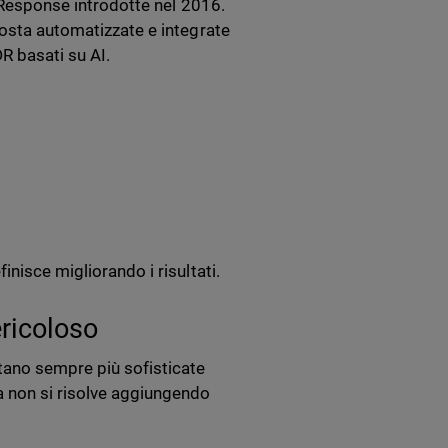
d Response introdotte nel 2016.
posta automatizzate e integrate
DR basati su AI.
nisce migliorando i risultati.
ricoloso
tano sempre più sofisticate
 non si risolve aggiungendo