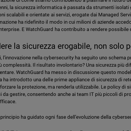
azione di come stiamo contribuendo a plasmare il futuro del
nni, la sicurezza informatica è passata da strumenti isolati g
oni scalabili e orientate ai servizi, erogate dai Managed Ser
mazione ha ridefinito il modo in cui milioni di aziende accedo
 enterprise. E WatchGuard ha contribuito a rendere possibi
ere la sicurezza erogabile, non solo 
i, l’innovazione nella cybersecurity ha seguito uno schema pr
iù complessità. Il risultato involontario? Una sicurezza più di
ntare. WatchGuard ha messo in discussione questo modello 
a ha introdotto una delle prime appliance di sicurezza di rete
forzare la protezione, ma renderla utilizzabile. Le policy di 
i da gestire, consentendo anche ai team IT più piccoli di prot
ficace.
principio ha guidato ogni fase dell’evoluzione della cybersec