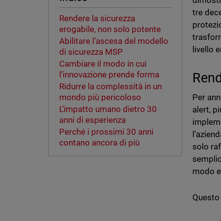
dimostr
tre dece
Rendere la sicurezza
protezi
erogabile, non solo potente
trasfor
Abilitare l’ascesa del modello
livello
di sicurezza MSP
Cambiare il modo in cui
l’innovazione prende forma
Rend
Ridurre la complessità in un
Per ann
mondo più pericoloso
L’impatto umano dietro 30
alert, p
anni di esperienza
impleme
Perché i prossimi 30 anni
l’aziend
contano ancora di più
solo raf
semplic
modo ef
Questo 