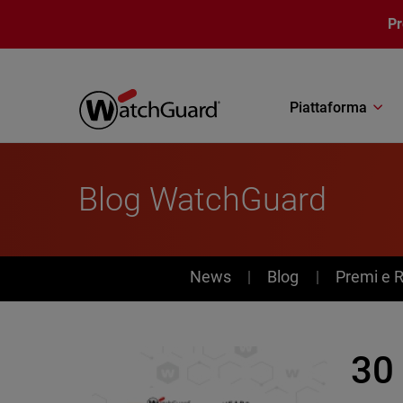
Salta al contenuto principale
P
Piattaforma
Blog WatchGuard
News
News
Blog
Premi e 
30 