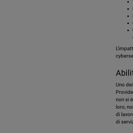
L’impat
cybersec
Abil
Uno dei
Provide
non si 
loro, no
di lavo
di servi