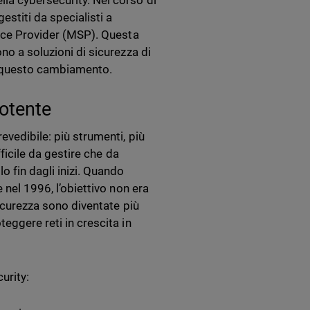
la cybersecurity. Nel corso di
estiti da specialisti a
vice Provider (MSP). Questa
no a soluzioni di sicurezza di
le questo cambiamento.
potente
evedibile: più strumenti, più
fficile da gestire che da
fin dagli inizi. Quando
 nel 1996, l’obiettivo non era
sicurezza sono diventate più
eggere reti in crescita in
urity: