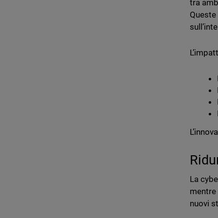
tra amb
Queste 
sull’int
L’impat
L’innov
Ridu
La cybe
mentre 
nuovi s