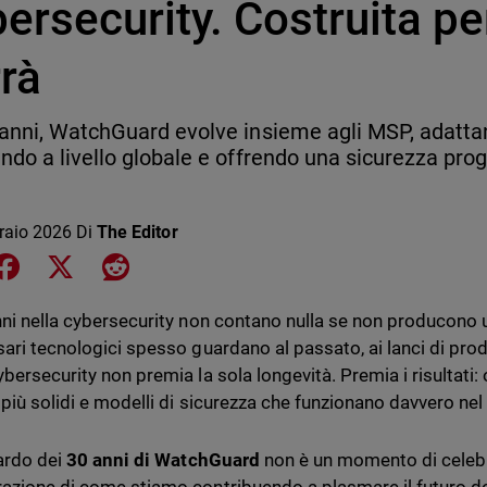
ersecurity. Costruita pe
rà
anni, WatchGuard evolve insieme agli MSP, adatta
ndo a livello globale e offrendo una sicurezza proge
.
raio 2026
Di
The Editor
e on LinkedIn
Share on Facebook
Share on X
Share on Reddit
nni nella cybersecurity non contano nulla se non producono 
sari tecnologici spesso guardano al passato, ai lanci di prodo
bersecurity non premia la sola longevità. Premia i risultati: 
 più solidi e modelli di sicurezza che funzionano davvero ne
uardo dei
30 anni di WatchGuard
non è un momento di celebr