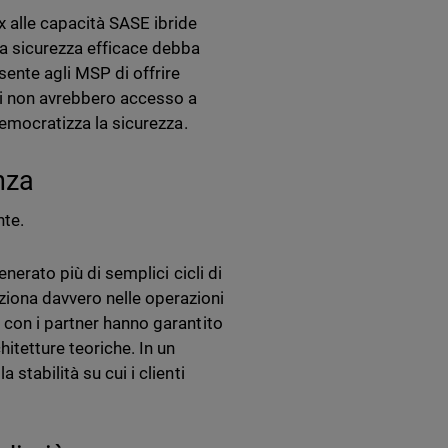
x alle capacità SASE ibride
na sicurezza efficace debba
ente agli MSP di offrire
nti non avrebbero accesso a
democratizza la sicurezza.
nza
nte.
enerato più di semplici cicli di
iona davvero nelle operazioni
 con i partner hanno garantito
hitetture teoriche. In un
stabilità su cui i clienti