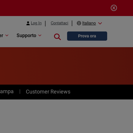
Log In
Contattaci
Italiano
er
Supporto
Close search
Prova ora
stampa
Customer Reviews