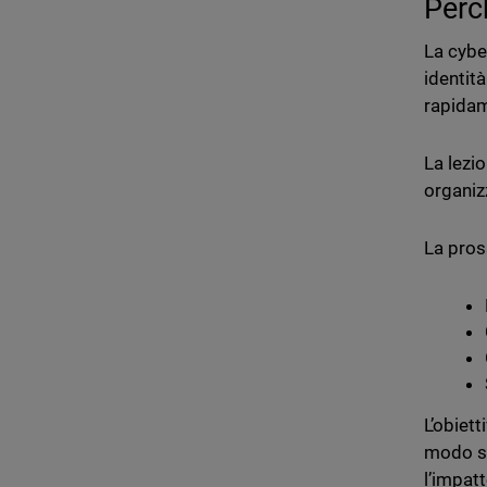
Perc
La cyber
identit
rapidam
La lezio
organiz
La pros
L’obiett
modo se
l’impat