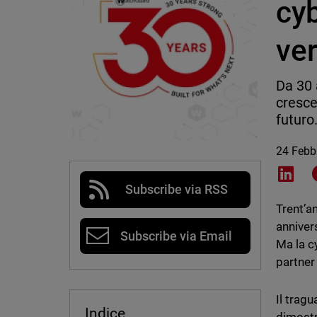
cyb
ver
Da 30 
cresce
futuro
24 Febb
Shar
Subscribe via RSS
Trent’a
anniver
Subscribe via Email
Ma la cy
partner
Il trag
Indice