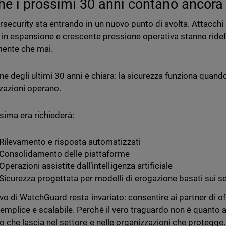
hé i prossimi 30 anni contano ancora 
security sta entrando in un nuovo punto di svolta. Attacchi gu
à in espansione e crescente pressione operativa stanno ridefi
ente che mai.
ne degli ultimi 30 anni è chiara: la sicurezza funziona quando
zazioni operano.
sima era richiederà:
Rilevamento e risposta automatizzati
Consolidamento delle piattaforme
Operazioni assistite dall’intelligenza artificiale
Sicurezza progettata per modelli di erogazione basati sui se
ivo di WatchGuard resta invariato: consentire ai partner di o
mplice e scalabile. Perché il vero traguardo non è quanto a
to che lascia nel settore e nelle organizzazioni che protegge.