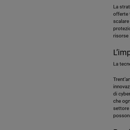
La stra
offerte
scalare
protezi
risorse
L’im
La tecn
Trent’an
innovaz
di cybe
che ogn
settore 
posson