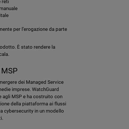
 reti
i manuale
itale
mente per l’erogazione da parte
odotto. È stato rendere la
cala.
za MSP
l’emergere dei Managed Service
e medie imprese. WatchGuard
me agli MSP e ha costruito con
ione della piattaforma ai flussi
la cybersecurity in un modello
i.