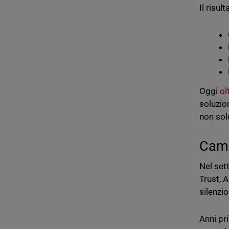
Il risult
Oggi
ol
soluzio
non solo
Camb
Nel set
Trust, 
silenzi
Anni pr