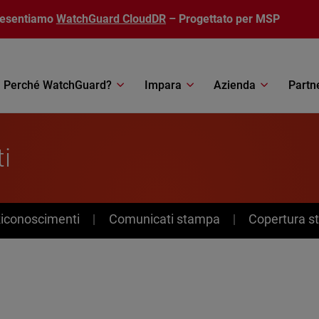
resentiamo
WatchGuard CloudDR
– Progettato per MSP
Perché WatchGuard?
Impara
Azienda
Partn
i
Riconoscimenti
Comunicati stampa
Copertura 