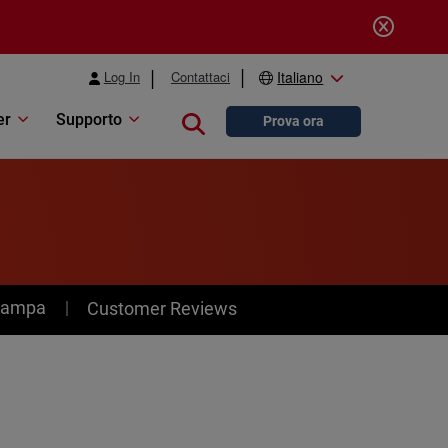
Log In
Contattaci
Italiano
er
Supporto
Close search
Prova ora
stampa
Customer Reviews