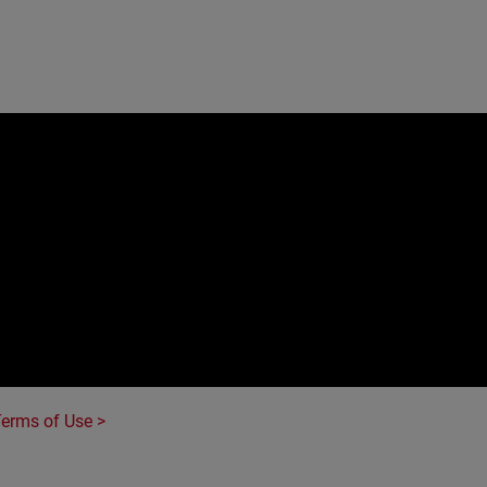
e
erms of Use >