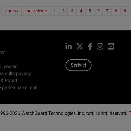
« prima
‹ precedente
1
2
3
4
5
6
7
8
9
LinkedIn
X
Facebook
Instagram
YouTub
ter
Scrivici
ui cookie
va sulla privacy
 & Brand
e preferenze e-mail
96-2026 WatchGuard Technologies, Inc. tutti i diritti riservati.
T