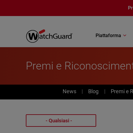
Salta al contenuto principale
P
Piattaforma
Premi e Riconosciment
News
News
Blog
Premi e 