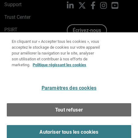
Support
LinkedIn
X
Facebook
Instagram
YouTube
Trust Center
PSIRT
Écrivez-nous
En cliquant sur « Accepter tous les cookies », vous
Avis sur les cookies
acceptez le stockage de cookies sur votre appareil
pour améliorer la navigation sur le site, analyser
Politique de confidentialité
son utilisation et contribuer à nos efforts de
marketing.
Politique régissant les cookies
Charte Graphique
Préférences email
Paramètres des cookies
Français
Tout refuser
Copyright © 1996-2026 WatchGuard Technologies, Inc.
Tous droits réservés.
Terms of Use >
Autoriser tous les cookies