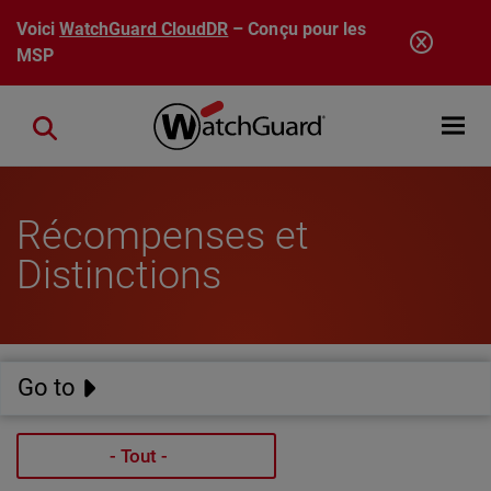
Aller au contenu principal
Voici
WatchGuard CloudDR
– Conçu pour les
MSP
Open mobi
Close search
Récompenses et
Distinctions
Go to