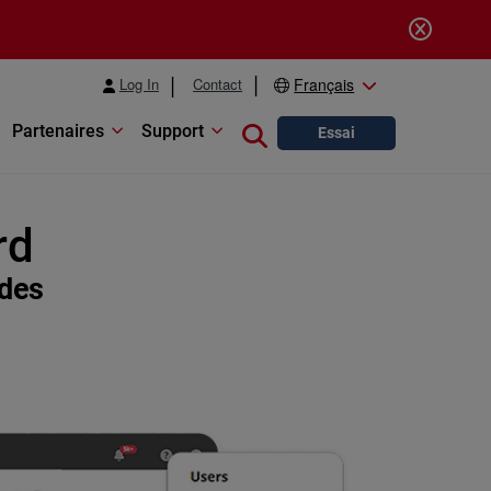
Log In
Contact
Français
Partenaires
Support
Close search
Essai
rd
ides