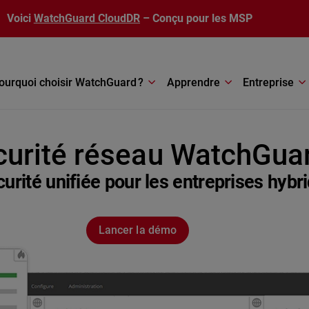
Voici
WatchGuard CloudDR
– Conçu pour les MSP
ourquoi choisir WatchGuard ?
Apprendre
Entreprise
curité réseau WatchGua
curité unifiée pour les entreprises hybr
Lancer la démo